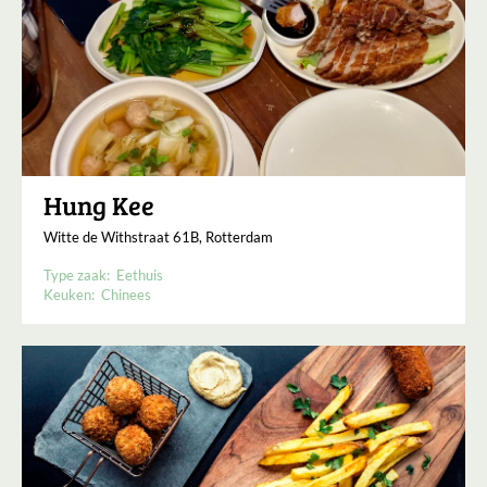
Hung Kee
Witte de Withstraat 61B, Rotterdam
Type zaak:
Eethuis
Keuken:
Chinees