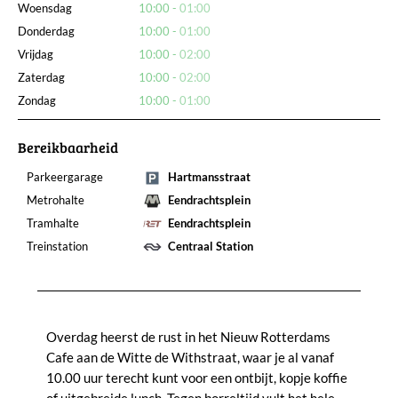
Woensdag
10:00
01:00
Donderdag
10:00
01:00
Vrijdag
10:00
02:00
Zaterdag
10:00
02:00
Zondag
10:00
01:00
Bereikbaarheid
Parkeergarage
Hartmansstraat
Metrohalte
Eendrachtsplein
Tramhalte
Eendrachtsplein
Treinstation
Centraal Station
Overdag heerst de rust in het Nieuw Rotterdams
Cafe aan de Witte de Withstraat, waar je al vanaf
10.00 uur terecht kunt voor een ontbijt, kopje koffie
of uitgebreide lunch. Tegen borreltijd vult het hele