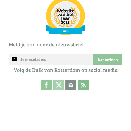
Meld je aan voor de nieuwsbrief
mail
Aanmelden
Volg de Buik van Rotterdam op social media
Volg de Buik op Facebook
Volg de Buik op Twitter
Volg de Buik op Instagram
Abonneer je op de RSS 