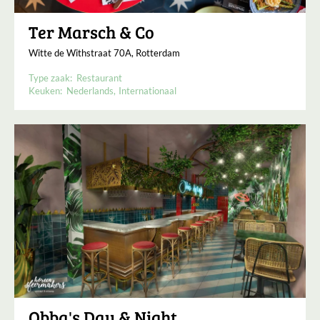
Ter Marsch & Co
Witte de Withstraat 70A, Rotterdam
Type zaak:
Restaurant
Keuken:
Nederlands
Internationaal
Obba's Day & Night