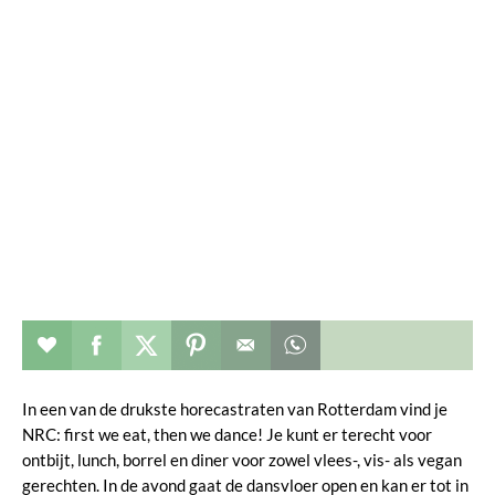
Restaurant toevoegen aan favorieten
Deel dit op facebook
Deel dit op twitter
Deel dit op pinterest
Whatsapp dit bericht
In een van de drukste horecastraten van Rotterdam vind je
NRC: first we eat, then we dance! Je kunt er terecht voor
ontbijt, lunch, borrel en diner voor zowel vlees-, vis- als vegan
gerechten. In de avond gaat de dansvloer open en kan er tot in