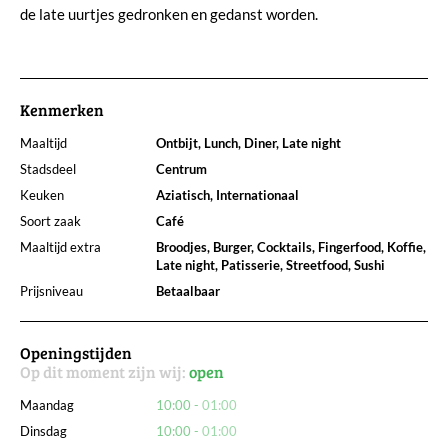
de late uurtjes gedronken en gedanst worden.
Kenmerken
Maaltijd
Ontbijt, Lunch, Diner, Late night
Stadsdeel
Centrum
Keuken
Aziatisch, Internationaal
Soort zaak
Café
Maaltijd extra
Broodjes, Burger, Cocktails, Fingerfood, Koffie,
Late night, Patisserie, Streetfood, Sushi
Prijsniveau
Betaalbaar
Openingstijden
Op dit moment zijn wij:
open
Maandag
10:00
01:00
Dinsdag
10:00
01:00