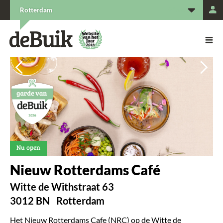
L
Rotterdam
De Buik van {city: city}
De Buik
Vorige
Vorige
Vorige
Vorige
Vorige
Vol
Vol
Vol
Vol
Vol
Nu open
Nieuw Rotterdams Café
Witte de Withstraat 63
3012 BN
Rotterdam
Het Nieuw Rotterdams Cafe (NRC) op de Witte de