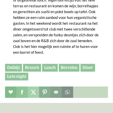
terras en restaurant en komen de wijn, borrelhapjes
en gerechten als sushi en poké bowls op tafel. Ook
hebben ze een ruim aanbod voor hun veganistische
gasten. In het weekend wordt het restaurant na het
diner omgetoverd tot club met twee verschillende
zalen, en verspreiden de funky deuntjes zich door de
zaal boven en de R&B zich door de zaal beneden.
Ook is het hier mogelijk een ruimte af te huren voor
een borrel of feest.
Ontbijt
Brunch
Lunch
Borrelen
Diner
Late night
Restaurant toevoegen aan favorieten
Deel dit op facebook
Deel dit op twitter
Deel dit op pinterest
Whatsapp dit bericht