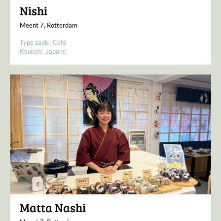
Nishi
Meent 7, Rotterdam
Type zaak:
Café
Keuken:
Japans
Matta Nashi