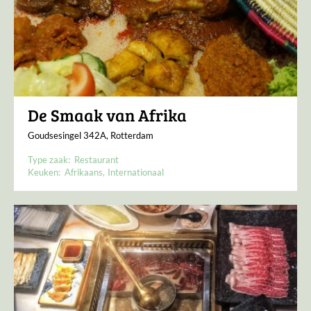
De Smaak van Afrika
Goudsesingel 342A, Rotterdam
Type zaak:
Restaurant
Keuken:
Afrikaans
Internationaal