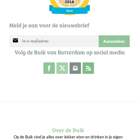
Meld je aan voor de nieuwsbrief
mail
Aanmelden
Volg de Buik van Rotterdam op social media
Volg de Buik op Facebook
Volg de Buik op Twitter
Volg de Buik op Instagram
Abonneer je op de RSS 
Over de Buik
Op de Buik vind je alles over lekker eten en drinken in je eigen