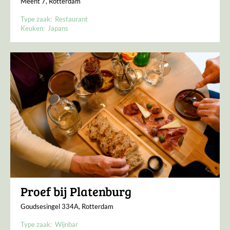
Meent 7, Rotterdam
Type zaak:
Restaurant
Keuken:
Japans
Proef bij Platenburg
Goudsesingel 334A, Rotterdam
Type zaak:
Wijnbar