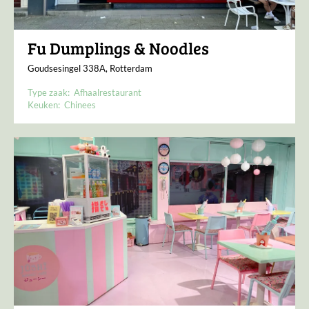
Fu Dumplings & Noodles
Goudsesingel 338A, Rotterdam
Type zaak:
Afhaalrestaurant
Keuken:
Chinees