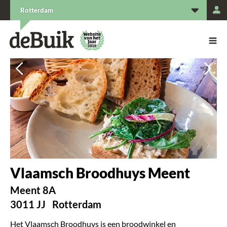
L
Rotterdam
De Buik van {city: city}
De Buik
Vorige
Vorige
Vol
Vol
Vlaamsch Broodhuys Meent
Meent 8A
3011 JJ
Rotterdam
Het Vlaamsch Broodhuys is een broodwinkel en