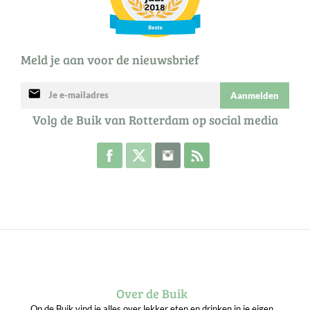
Meld je aan voor de nieuwsbrief
mail
Aanmelden
Volg de Buik van Rotterdam op social media
Volg de Buik op Facebook
Volg de Buik op Twitter
Volg de Buik op Instagram
Abonneer je op de RSS 
Over de Buik
Op de Buik vind je alles over lekker eten en drinken in je eigen