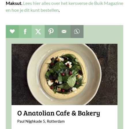
Maksut
.
Lees hier alles over het kersverse de Buik Magazine
en hoe je dit kunt bestellen
.
Verhaal toevoegen aan favorieten
Deel dit op facebook
Deel dit op twitter
Deel dit op pinterest
Whatsapp dit bericht
O Anatolian Cafe & Bakery
Paul Nijghkade 5, Rotterdam