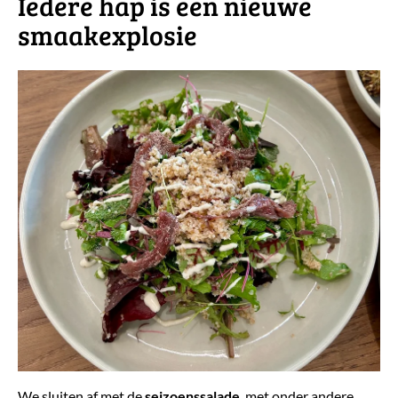
​Iedere hap is een nieuwe
smaakexplosie
We sluiten af met de
seizoenssalade
, met onder andere