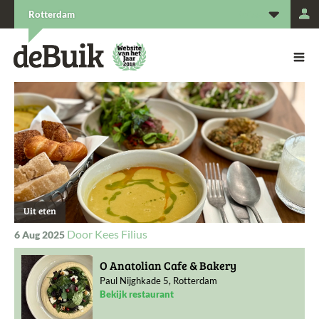
L
Rotterdam
De Buik van {city: city}
De Buik
Uit eten
Kees Filius
6 Aug 2025
O Anatolian Cafe & Bakery
Paul Nijghkade 5, Rotterdam
Bekijk restaurant