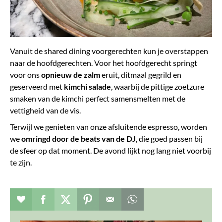
Vanuit de shared dining voorgerechten kun je overstappen
naar de hoofdgerechten. Voor het hoofdgerecht springt
voor ons
opnieuw de zalm
eruit, ditmaal gegrild en
geserveerd met
kimchi salade
, waarbij de pittige zoetzure
smaken van de kimchi perfect samensmelten met de
vettigheid van de vis.
Terwijl we genieten van onze afsluitende espresso, worden
we
omringd door de beats van de DJ
, die goed passen bij
de sfeer op dat moment. De avond lijkt nog lang niet voorbij
te zijn.
Verhaal toevoegen aan favorieten
Deel dit op facebook
Deel dit op twitter
Deel dit op pinterest
Whatsapp dit bericht