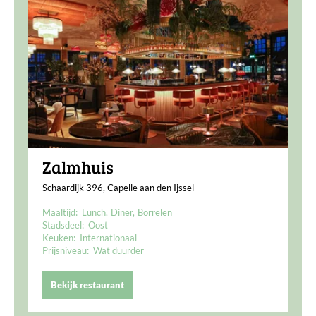
Zalmhuis
Schaardijk 396, Capelle aan den Ijssel
Maaltijd:
Lunch
Diner
Borrelen
Stadsdeel:
Oost
Keuken:
Internationaal
Prijsniveau:
Wat duurder
Bekijk restaurant