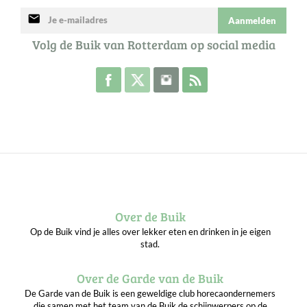
mail
Aanmelden
Volg de Buik van Rotterdam op social media
Volg de Buik op Facebook
Volg de Buik op Twitter
Volg de Buik op Instagram
Abonneer je op de RSS 
Over de Buik
Op de Buik vind je alles over lekker eten en drinken in je eigen
stad.
Over de Garde van de Buik
De Garde van de Buik is een geweldige club horecaondernemers
die samen met het team van de Buik de schijnwerpers op de