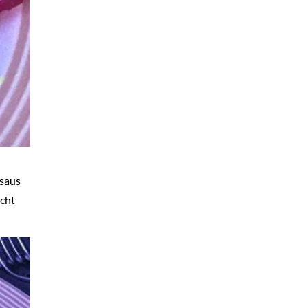
nsaus
echt