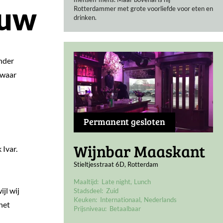
auw
Rotterdammer met grote voorliefde voor eten en
drinken.
nder
 waar
Permanent gesloten
Wijnbar Maaskant
Ivar.
Stieltjesstraat 6D, Rotterdam
Maaltijd:
Late night
Lunch
jl wij
Stadsdeel:
Zuid
Keuken:
Internationaal
Nederlands
het
Prijsniveau:
Betaalbaar