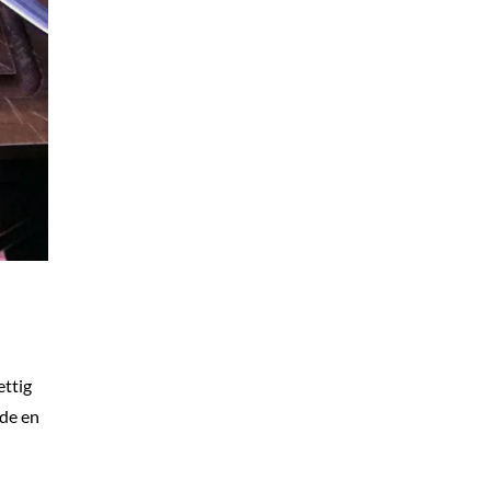
ettig
ide en