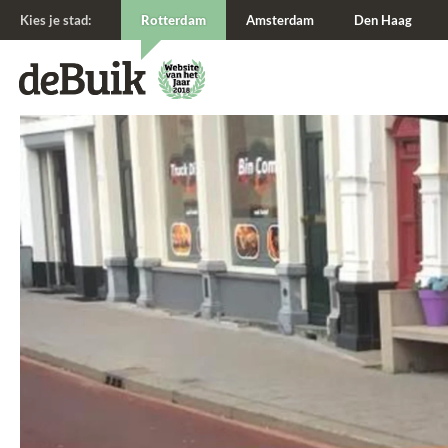
Kies je stad:
Rotterdam
Amsterdam
Den Haag
De Buik van {city: city}
De Buik