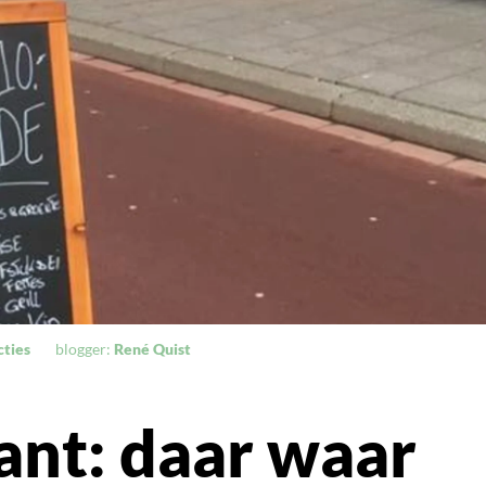
cties
blogger:
René Quist
nt: daar waar