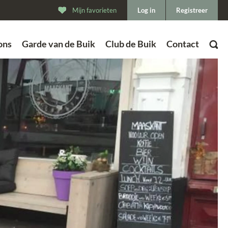
Mijn favorieten
Log in
Registreer
ons
Garde van de Buik
Club de Buik
Contact
ZOEK