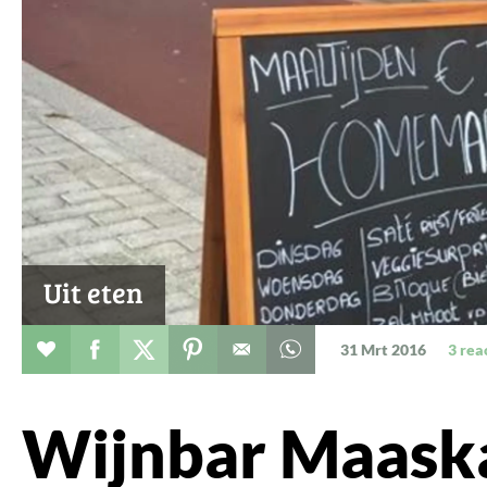
Uit eten
Verhaal toevoegen aan favorieten
Deel dit op facebook
Deel dit op twitter
Deel dit op pinterest
Whatsapp dit bericht
31 Mrt 2016
3 rea
Wijnbar Maaska