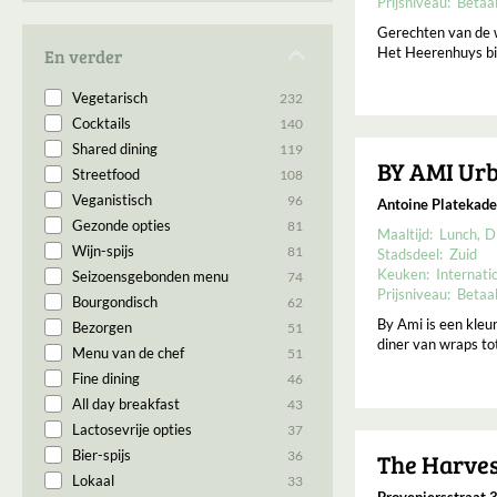
Prijsniveau:
Betaa
Sushi
5
Fusion
2
Catering
4
Gerechten van de w
Veganistisch
2
Het Heerenhuys bie
En verder
Tapas
3
Zuid-Amerikaans
2
Chefs table
2
Vegetarisch
232
Caribisch
1
Dim Sum
2
Cocktails
140
Duits
1
Eigen oogst/kweek
2
Shared dining
119
Engels
1
Halal
2
BY AMI Urb
Streetfood
108
Japans
1
All you can eat
1
Veganistisch
96
Pannenkoeken
1
Antoine Platekad
Bento
1
Gezonde opties
81
Slavisch
1
Farm to table (kop tot staart)
1
Maaltijd:
Lunch
D
Wijn-spijs
81
Spaans
Stadsdeel:
Zuid
1
IJs
1
Keuken:
Internati
Seizoensgebonden menu
74
Turks
1
Prijsniveau:
Betaa
Bourgondisch
62
Vietnamees
1
By Ami is een kleur
Bezorgen
51
diner van wraps to
Menu van de chef
51
Fine dining
46
All day breakfast
43
Lactosevrije opties
37
Bier-spijs
The Harve
36
Lokaal
33
Proveniersstraat 