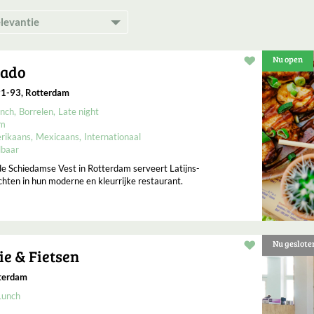
Nu open
Restaurant t
cado
91-93, Rotterdam
nch
Borrelen
Late night
um
rikaans
Mexicaans
Internationaal
lbaar
e Schiedamse Vest in Rotterdam serveert Latijns-
ten in hun moderne en kleurrijke restaurant.
Nu geslote
Restaurant t
ie & Fietsen
terdam
Lunch