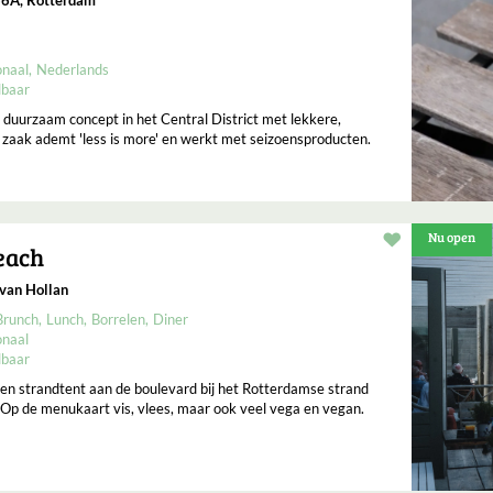
onaal
Nederlands
lbaar
 duurzaam concept in het Central District met lekkere,
zaak ademt 'less is more' en werkt met seizoensproducten.
Nu open
Restaurant t
each
van Hollan
Brunch
Lunch
Borrelen
Diner
onaal
lbaar
en strandtent aan de boulevard bij het Rotterdamse strand
Op de menukaart vis, vlees, maar ook veel vega en vegan.