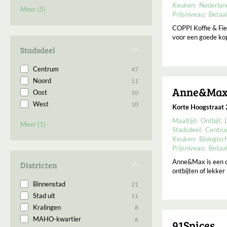
Hendrik-Ido Ambacht
1
Keuken:
Nederlan
Meer (5)
Hoek van Hollan
1
Prijsniveau:
Betaa
Hoek van Holland
1
COPPI Koffie & Fie
Vlaardingen
1
voor een goede kop 
Willemstad
1
Stadsdeel
Centrum
47
Noord
11
Anne&Ma
Oost
10
West
10
Korte Hoogstraat 
Zuid
7
Maaltijd:
Ontbijt
Meer (1)
Stadsdeel:
Centr
Keuken:
Biologisc
Prijsniveau:
Betaa
Anne&Max is een ca
Districten
ontbijten of lekker
Binnenstad
21
Stad uit
11
Kralingen
8
MAHO-kwartier
6
91Spices