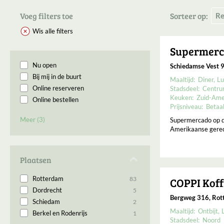
Voeg filters toe
Sorteer op:
Wis alle filters
Supermer
Nu open
Schiedamse Vest 
Bij mij in de buurt
Maaltijd:
Diner
Lu
Online reserveren
Stadsdeel:
Centr
Keuken:
Zuid-Ame
Online bestellen
Prijsniveau:
Betaa
Permanent gesloten
Meer (3)
Supermercado op d
Binnenkort geopend
Amerikaanse gerech
Open op Maandag
Plaatsen
Rotterdam
83
COPPI Koff
Dordrecht
5
Bergweg 316, Rot
Schiedam
2
Maaltijd:
Ontbijt
Berkel en Rodenrijs
1
Stadsdeel:
Noord