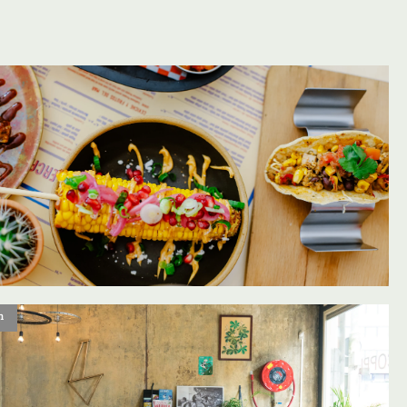
oevoegen aan favorieten
n
oevoegen aan favorieten