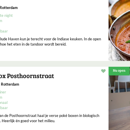
 Rotterdam
te night
um
lbaar
 Oude Haven kun je terecht voor de Indiase keuken. In de open
 hoe het eten in de tandoor wordt bereid.
Nu open
Restaurant t
ox Posthoornstraat
, Rotterdam
iner
um
onaal
lbaar
an de Posthoornstraat haal je verse poké boxen in biologisch
 Heerlijk én goed voor het milieu.