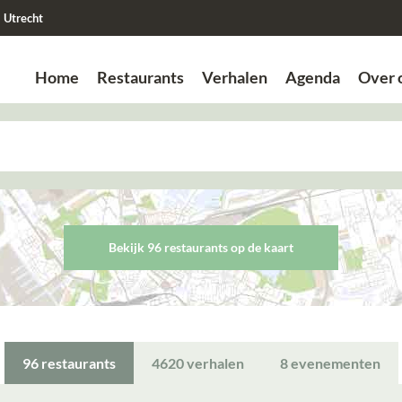
Utrecht
Home
Restaurants
Verhalen
Agenda
Over 
Zoek
Zoek
Bekijk 96 restaurant
s
op de kaart
96
restaurants
4620
verhalen
8
evenementen