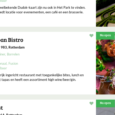
lbaar
elbekende Dudok-kaart zijn nu ook in Het Park te vinden.
dt locatie voor evenementen, een café en een brasserie.
Nu open
Restaurant t
an Bistro
e 983, Rotterdam
iner
Borrelen
onaal
Fusion
lbaar
rijk ingericht restaurant met toegankelijke bites, lunch en
t tapas en heeft een assortiment high wine/beer/gin.
Nu open
Restaurant t
st
36A, Rotterdam