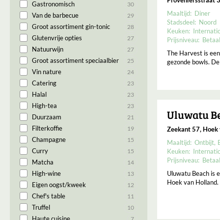
Gastronomisch
30
Maaltijd:
Diner
Van de barbecue
29
Stadsdeel:
Noord
Groot assortiment gin-tonic
28
Keuken:
Internati
Glutenvrije opties
27
Prijsniveau:
Betaa
Natuurwijn
27
The Harvest is een
Groot assortiment speciaalbier
25
gezonde bowls. De 
Vin nature
24
Catering
23
Halal
23
High-tea
23
Uluwatu B
Duurzaam
21
Filterkoffie
19
Zeekant 57, Hoek 
Champagne
15
Maaltijd:
Ontbijt
Curry
Keuken:
Internati
15
Prijsniveau:
Betaa
Matcha
14
Uluwatu Beach is e
High-wine
13
Hoek van Holland. 
Eigen oogst/kweek
12
Chef's table
11
Truffel
10
Haute cuisine
7