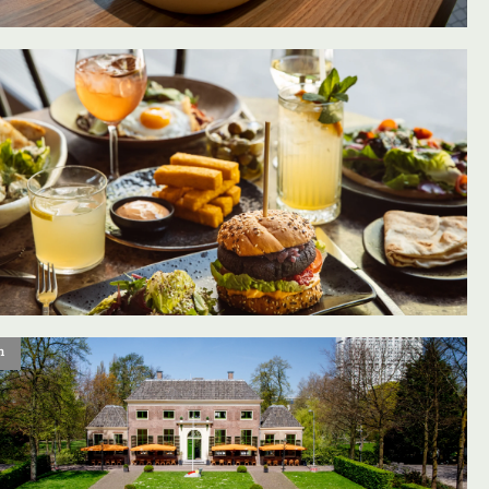
oevoegen aan favorieten
n
oevoegen aan favorieten