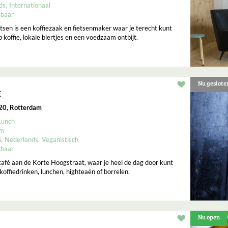
ds
Internationaal
lbaar
tsen is een koffiezaak en fietsenmaker waar je terecht kunt
koffie, lokale biertjes en een voedzaam ontbijt.
Nu geslote
Restaurant t
x
20, Rotterdam
Lunch
um
h
Nederlands
Veganistisch
lbaar
fé aan de Korte Hoogstraat, waar je heel de dag door kunt
 koffiedrinken, lunchen, highteaën of borrelen.
Nu open
Restaurant t