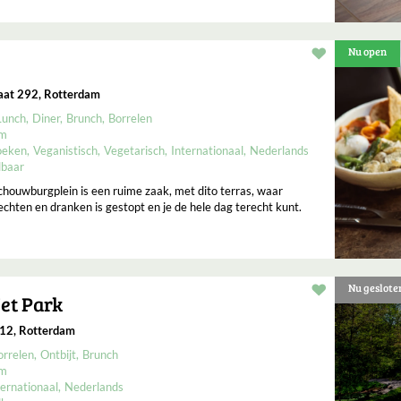
Nu open
Restaurant t
aat 292, Rotterdam
Lunch
Diner
Brunch
Borrelen
um
oeken
Veganistisch
Vegetarisch
Internationaal
Nederlands
lbaar
houwburgplein is een ruime zaak, met dito terras, waar
echten en dranken is gestopt en je de hele dag terecht kunt.
Nu geslote
Restaurant t
et Park
 12, Rotterdam
orrelen
Ontbijt
Brunch
um
ternationaal
Nederlands