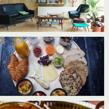
n
oevoegen aan favorieten
oevoegen aan favorieten