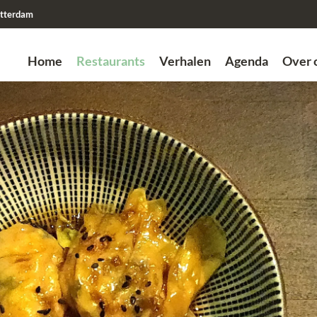
tterdam
Home
Restaurants
Verhalen
Agenda
Over 
Zoek
Vorige
Vorige