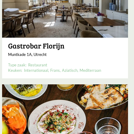
Gastrobar Florijn
Muntkade 1A, Utrecht
Type zaak:
Restaurant
Keuken:
Internationaal
Frans
Aziatisch
Mediterraan