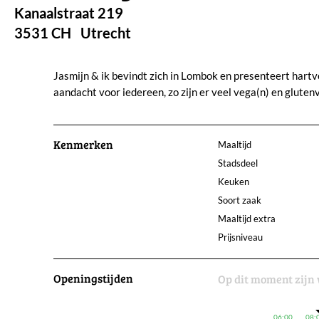
Kanaalstraat 219
3531 CH
Utrecht
Jasmijn & ik bevindt zich in Lombok en presenteert hartv
aandacht voor iedereen, zo zijn er veel vega(n) en glutenv
Kenmerken
Maaltijd
Stadsdeel
Keuken
Soort zaak
Maaltijd extra
Prijsniveau
Openingstijden
Op dit moment zijn 
06:00
08: