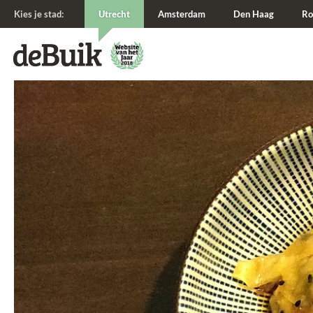
Kies je stad:
Utrecht
Amsterdam
Den Haag
Ro
De Buik van {city: city}
De Buik