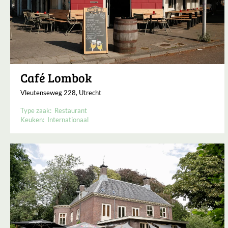
Café Lombok
Vleutenseweg 228, Utrecht
Type zaak:
Restaurant
Keuken:
Internationaal