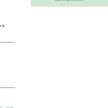
 is
00
06:00