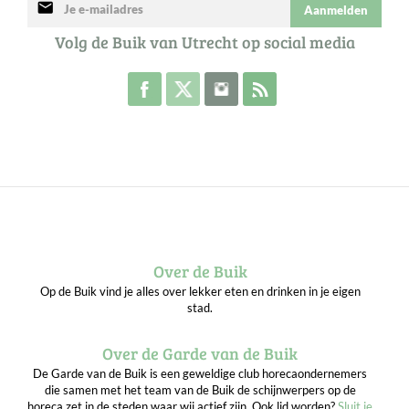
mail
Aanmelden
Volg de Buik van Utrecht op social media
Volg de Buik op Facebook
Volg de Buik op Twitter
Volg de Buik op Instagram
Abonneer je op de RSS 
Over de Buik
Op de Buik vind je alles over lekker eten en drinken in je eigen
stad.
Over de Garde van de Buik
De Garde van de Buik is een geweldige club horecaondernemers
die samen met het team van de Buik de schijnwerpers op de
horeca zet in de steden waar wij actief zijn. Ook lid worden?
Sluit je