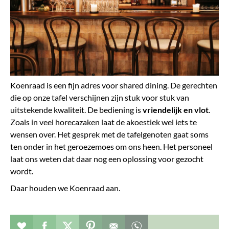
Koenraad is een fijn adres voor shared dining. De gerechten
die op onze tafel verschijnen zijn stuk voor stuk van
uitstekende kwaliteit. De bediening is
vriendelijk en vlot
.
Zoals in veel horecazaken laat de akoestiek wel iets te
wensen over. Het gesprek met de tafelgenoten gaat soms
ten onder in het geroezemoes om ons heen. Het personeel
laat ons weten dat daar nog een oplossing voor gezocht
wordt.
Daar houden we Koenraad aan.
Verhaal toevoegen aan favorieten
Deel dit op facebook
Deel dit op twitter
Deel dit op pinterest
Whatsapp dit bericht