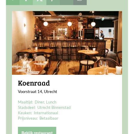
Koenraad
Voorstraat 14, Utrecht
Maaltijd:
Diner
Lunch
Stadsdeel:
Utrecht Binnenstad
Keuken:
Internationaal
Prijsniveau:
Betaalbaar
Bekijk restaurant