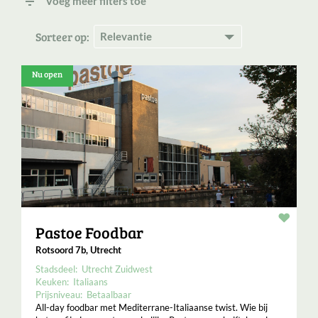
filter_list
Voeg meer filters toe
Sorteer op:
Nu open
Resta
Pastoe Foodbar
Rotsoord 7b, Utrecht
Stadsdeel:
Utrecht Zuidwest
Keuken:
Italiaans
Prijsniveau:
Betaalbaar
All-day foodbar met Mediterrane-Italiaanse twist. Wie bij