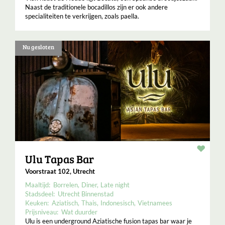
Naast de traditionele bocadillos zijn er ook andere
specialiteiten te verkrijgen, zoals paella.
Nu gesloten
Resta
Ulu Tapas Bar
Voorstraat 102, Utrecht
Maaltijd:
Borrelen
Diner
Late night
Stadsdeel:
Utrecht Binnenstad
Keuken:
Aziatisch
Thais
Indonesisch
Vietnamees
Prijsniveau:
Wat duurder
Ulu is een underground Aziatische fusion tapas bar waar je