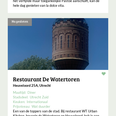
het verfijnde maar toegankelijke Pastoe aanschuift, kan de
hele dag genieten van la dolce vita.
Nu gesloten
Resta
Restaurant De Watertoren
Heuveloord 25A, Utrecht
Maaltijd:
Diner
Stadsdeel:
Utrecht Zuid
Keuken:
Internationaal
Prijsniveau:
Wat duurder
Een van de toppers van de stad. Bij restaurant WT Urban
Kitchen, bovenin de Watertoren op Heuveloord, heb je een