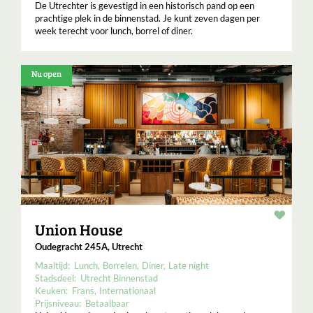
De Utrechter is gevestigd in een historisch pand op een
prachtige plek in de binnenstad. Je kunt zeven dagen per
week terecht voor lunch, borrel of diner.
Nu open
Resta
Union House
Oudegracht 245A, Utrecht
Maaltijd:
Lunch
Borrelen
Diner
Late night
Stadsdeel:
Utrecht Binnenstad
Keuken:
Frans
Internationaal
Prijsniveau:
Betaalbaar