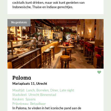
cocktails kunt drinken, maar ook kunt genieten van
Indonesische, Thaise en Indiase gerechtjes.
Nu gesloten
Resta
Paloma
Mariaplaats 11, Utrecht
Maaltijd:
Lunch
Borrelen
Diner
Late night
Stadsdeel:
Utrecht Binnenstad
Keuken:
Spaans
Prijsniveau:
Betaalbaar
In Paloma, te vinden in het iconische pand aan de