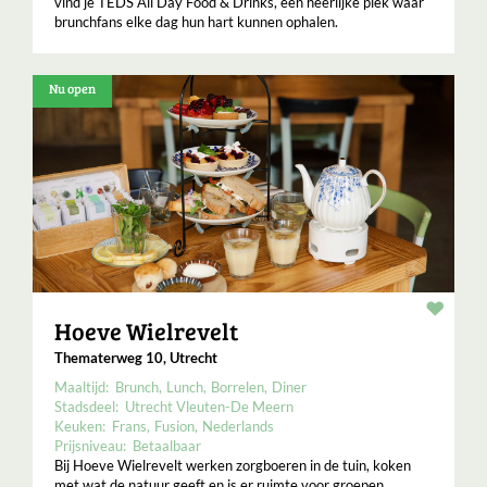
vind je ​TEDS All Day Food & Drinks, een heerlijke plek waar
brunchfans elke dag hun hart kunnen ophalen.
Nu open
Resta
Hoeve Wielrevelt
Thematerweg 10, Utrecht
Maaltijd:
Brunch
Lunch
Borrelen
Diner
Stadsdeel:
Utrecht Vleuten-De Meern
Keuken:
Frans
Fusion
Nederlands
Prijsniveau:
Betaalbaar
Bij Hoeve Wielrevelt werken zorgboeren in de tuin, koken
met wat de natuur geeft en is er ruimte voor groepen,