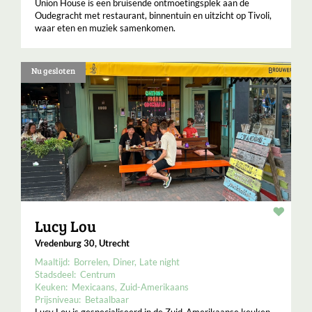
Union House is een bruisende ontmoetingsplek aan de
Oudegracht met restaurant, binnentuin en uitzicht op Tivoli,
waar eten en muziek samenkomen.
Nu gesloten
Resta
Lucy Lou
Vredenburg 30, Utrecht
Maaltijd:
Borrelen
Diner
Late night
Stadsdeel:
Centrum
Keuken:
Mexicaans
Zuid-Amerikaans
Prijsniveau:
Betaalbaar