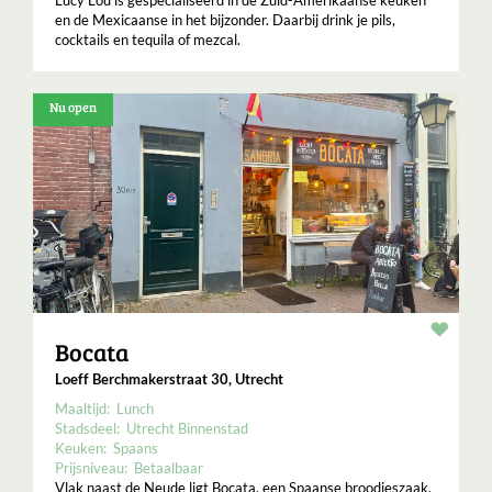
Lucy Lou is gespecialiseerd in de Zuid-Amerikaanse keuken
en de Mexicaanse in het bijzonder. Daarbij drink je pils,
cocktails en tequila of mezcal.
Nu open
Resta
Bocata
Loeff Berchmakerstraat 30, Utrecht
Maaltijd:
Lunch
Stadsdeel:
Utrecht Binnenstad
Keuken:
Spaans
Prijsniveau:
Betaalbaar
Vlak naast de Neude ligt Bocata, een Spaanse broodjeszaak.