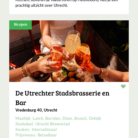
prachtig uitzicht over Utrecht.
Nu open
Resta
De Utrechter Stadsbrasserie en
Bar
Vredenburg 40, Utrecht
Maaltijd:
Lunch
Borrelen
Diner
Brunch
Ontbijt
Stadsdeel:
Utrecht Binnenstad
Keuken:
Internationaal
Prijsniveau:
Betaalbaar