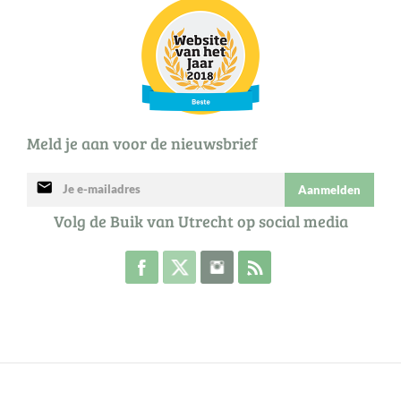
Meld je aan voor de nieuwsbrief
mail
Aanmelden
Volg de Buik van Utrecht op social media
Volg de Buik op Facebook
Volg de Buik op Twitter
Volg de Buik op Instagram
Abonneer je op de RSS 