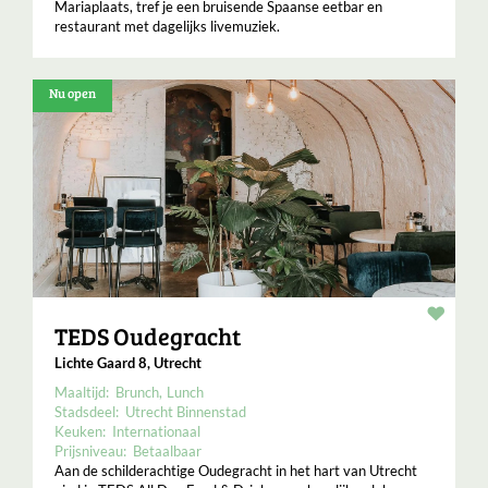
Mariaplaats, tref je een bruisende Spaanse eetbar en
restaurant met dagelijks livemuziek.
Nu open
Resta
TEDS Oudegracht
Lichte Gaard 8, Utrecht
Maaltijd:
Brunch
Lunch
Stadsdeel:
Utrecht Binnenstad
Keuken:
Internationaal
Prijsniveau:
Betaalbaar
Aan de schilderachtige Oudegracht in het hart van Utrecht