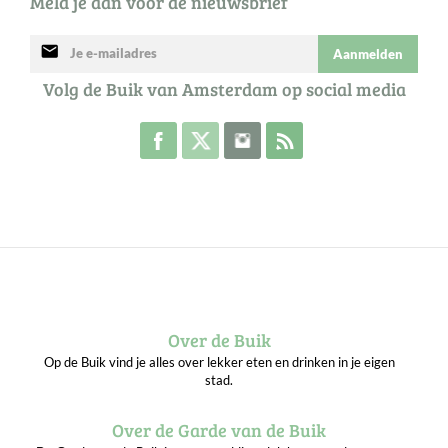
Meld je aan voor de nieuwsbrief
mail
Aanmelden
Volg de Buik van Amsterdam op social media
Volg de Buik op Facebook
Volg de Buik op Twitter
Volg de Buik op Instagram
Abonneer je op de RSS 
Over de Buik
Op de Buik vind je alles over lekker eten en drinken in je eigen
stad.
Over de Garde van de Buik