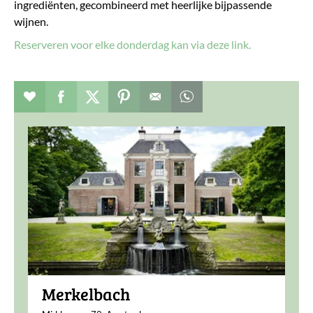
ingrediënten, gecombineerd met heerlijke bijpassende
wijnen.
Reserveren voor elke donderdag kan via deze link.
Evenement toevoegen aan favorieten
Deel dit op facebook
Deel dit op twitter
Deel dit op pinterest
Whatsapp dit bericht
Merkelbach