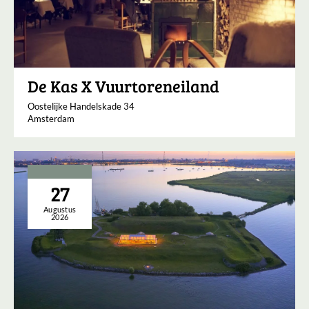
De Kas X Vuurtoreneiland
Oostelijke Handelskade 34
Amsterdam
27
Augustus
2026