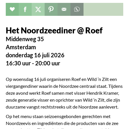
Evenement toevoegen aan favorieten
Deel dit op facebook
Deel dit op twitter
Deel dit op pinterest
Whatsapp dit bericht
Het Noordzeediner @ Roef
Middenweg 35
Amsterdam
donderdag 16 juli 2026
16:30 uur - 20:00 uur
Op woensdag 16 juli organiseren Roef en Wild ’n Zilt een
viergangendiner waarin de Noordzee centraal staat. Tijdens
deze avond werkt Roef samen met visser Hendrik Kramer,
zesde generatie visser en oprichter van Wild ’n Zilt, die zijn
duurzame vangst rechtstreeks uit de Noordzee aanlevert.
Op het menu staan seizoensgebonden gerechten met
Noordzeevis en ingrediënten die de producten van de zee