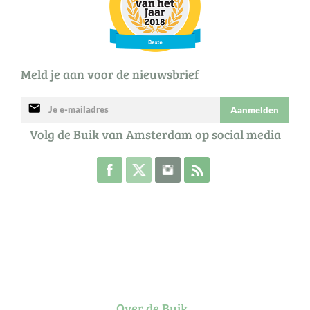
Meld je aan voor de nieuwsbrief
mail
Aanmelden
Volg de Buik van Amsterdam op social media
Volg de Buik op Facebook
Volg de Buik op Twitter
Volg de Buik op Instagram
Abonneer je op de RSS 
Over de Buik