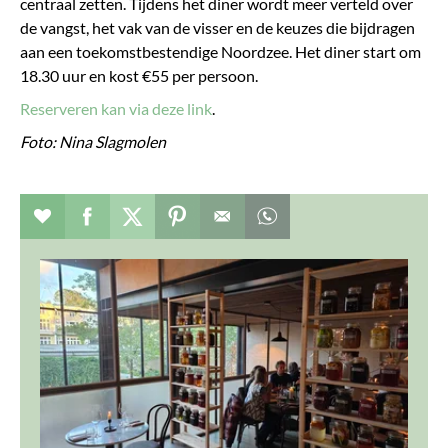
centraal zetten. Tijdens het diner wordt meer verteld over
de vangst, het vak van de visser en de keuzes die bijdragen
aan een toekomstbestendige Noordzee. Het diner start om
18.30 uur en kost €55 per persoon.
Reserveren kan via deze link
.
Foto: Nina Slagmolen
Evenement toevoegen aan favorieten
Deel dit op facebook
Deel dit op twitter
Deel dit op pinterest
Whatsapp dit bericht