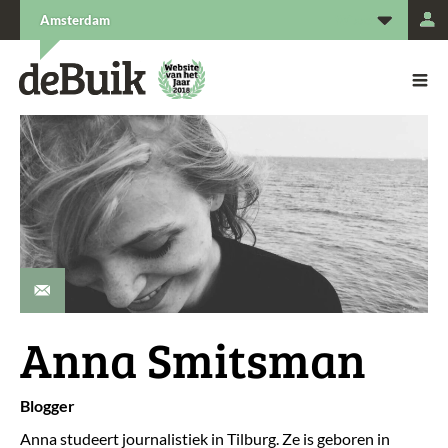
L
Amsterdam
De Buik van {city: city}
De Buik
annasmitsman@gmail.com
Anna Smitsman
Blogger
Anna studeert journalistiek in Tilburg. Ze is geboren in