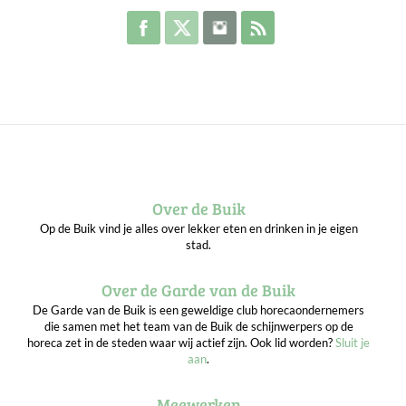
Volg de Buik op Facebook
Volg de Buik op Twitter
Volg de Buik op Instagram
Abonneer je op de RSS 
Over de Buik
Op de Buik vind je alles over lekker eten en drinken in je eigen
stad.
Over de Garde van de Buik
De Garde van de Buik is een geweldige club horecaondernemers
die samen met het team van de Buik de schijnwerpers op de
horeca zet in de steden waar wij actief zijn. Ook lid worden?
Sluit je
aan
.
Meewerken