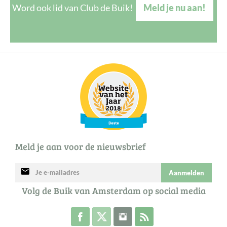
Word ook lid van Club de Buik!
Meld je nu aan!
Meld je aan voor de nieuwsbrief
mail
Aanmelden
Volg de Buik van Amsterdam op social media
Volg de Buik op Facebook
Volg de Buik op Twitter
Volg de Buik op Instagram
Abonneer je op de RSS 