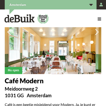
L
Amsterdam
De Buik van {city: city}
De Buik
Vorige
Vorige
Vol
Vol
Nu open
Café Modern
Meidoornweg 2
1031 GG
Amsterdam
Café is een beetje misleidend voor Modern. Ja, je kunt er