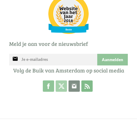
Meld je aan voor de nieuwsbrief
mail
Aanmelden
Volg de Buik van Amsterdam op social media
Volg de Buik op Facebook
Volg de Buik op Twitter
Volg de Buik op Instagram
Abonneer je op de RSS 