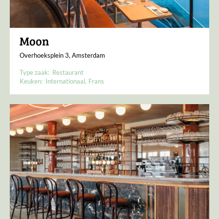
Moon
Overhoeksplein 3, Amsterdam
Type zaak:
Restaurant
Keuken:
Internationaal
Frans