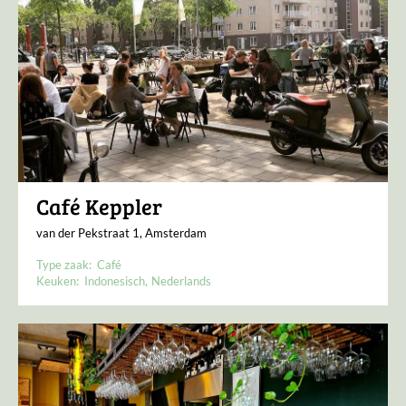
Café Keppler
van der Pekstraat 1, Amsterdam
Type zaak:
Café
Keuken:
Indonesisch
Nederlands