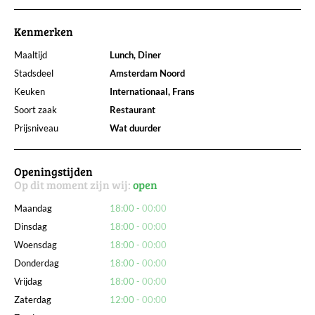
Kenmerken
Maaltijd
Lunch, Diner
Stadsdeel
Amsterdam Noord
Keuken
Internationaal, Frans
Soort zaak
Restaurant
Prijsniveau
Wat duurder
Openingstijden
Op dit moment zijn wij:
open
Maandag
18:00
00:00
Dinsdag
18:00
00:00
Woensdag
18:00
00:00
Donderdag
18:00
00:00
Vrijdag
18:00
00:00
Zaterdag
12:00
00:00