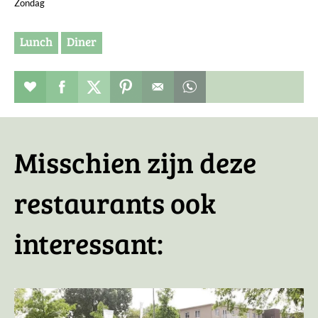
Zondag
Lunch
Diner
Restaurant toevoegen aan favorieten
Deel dit op facebook
Deel dit op twitter
Deel dit op pinterest
Whatsapp dit bericht
Misschien zijn deze
restaurants ook
interessant: