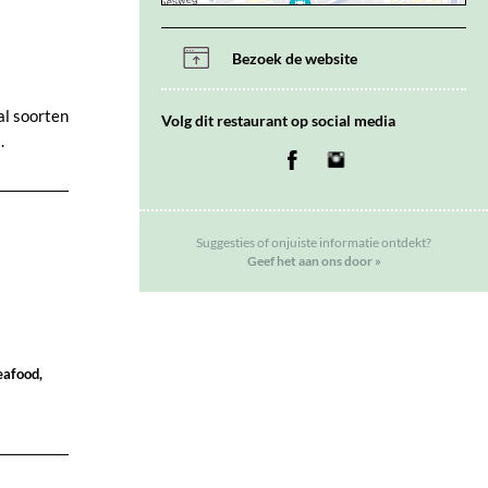
Bezoek de website
al soorten
Volg dit restaurant op social media
.
Facebook
Instagram
Suggesties of onjuiste informatie ontdekt?
Geef het aan ons door »
eafood,