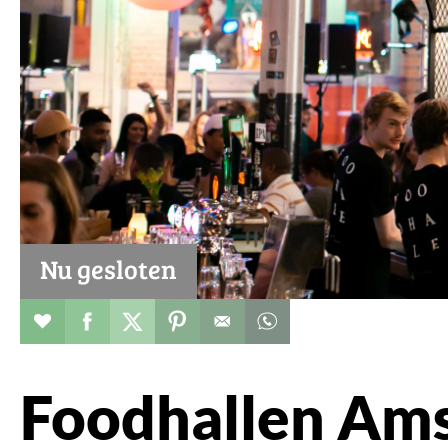
Nu gesloten
Restaurant toevoegen aan favorieten
Deel dit op facebook
Deel dit op twitter
Deel dit op pinterest
Whatsapp dit bericht
Foodhallen Am