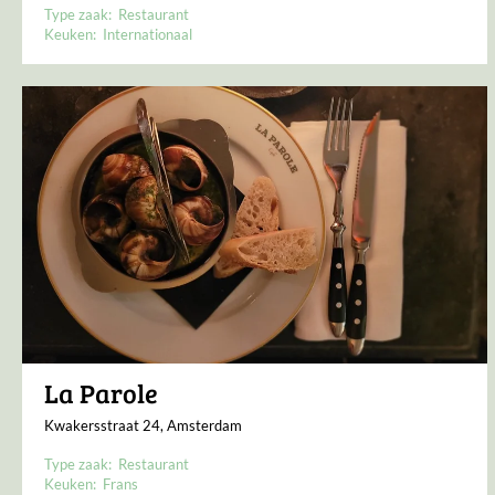
Type zaak:
Restaurant
Keuken:
Internationaal
La Parole
Kwakersstraat 24, Amsterdam
Type zaak:
Restaurant
Keuken:
Frans