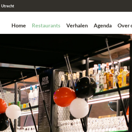
Utrecht
Home
Restaurants
Verhalen
Agenda
Over 
Zoek
Vorige
Vorige
Vorige
Vorige
Vorige