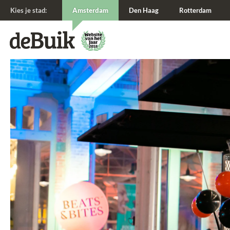
Kies je stad:
Amsterdam
Den Haag
Rotterdam
De Buik van {city: city}
De Buik