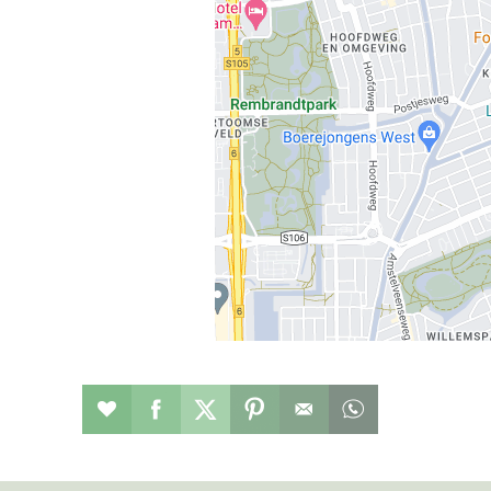
Restaurant toevoegen aan favorieten
Deel dit op facebook
Deel dit op twitter
Deel dit op pinterest
Whatsapp dit ber