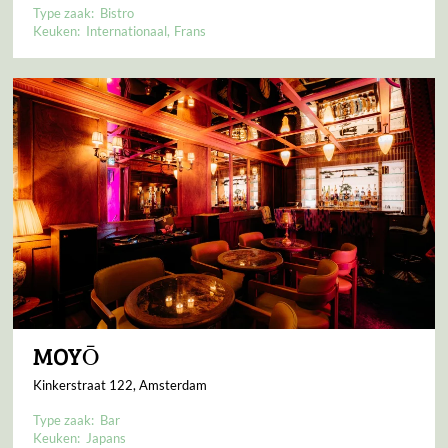
Type zaak:
Bistro
Keuken:
Internationaal
Frans
MOYŌ
Kinkerstraat 122, Amsterdam
Type zaak:
Bar
Keuken:
Japans