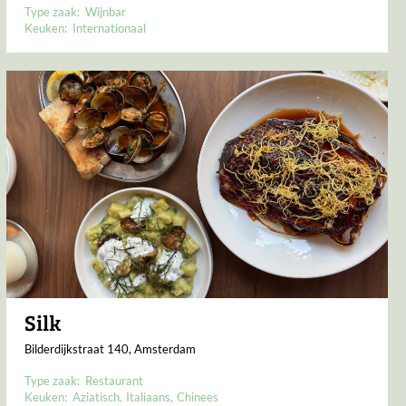
Type zaak:
Wijnbar
Keuken:
Internationaal
Silk
Bilderdijkstraat 140, Amsterdam
Type zaak:
Restaurant
Keuken:
Aziatisch
Italiaans
Chinees