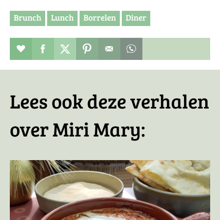
Brunch
Lunch
Borrelen
Diner
Restaurant toevoegen aan favorieten
Deel dit op facebook
Deel dit op twitter
Deel dit op pinterest
Whatsapp dit bericht
Lees ook deze verhalen
over Miri Mary: