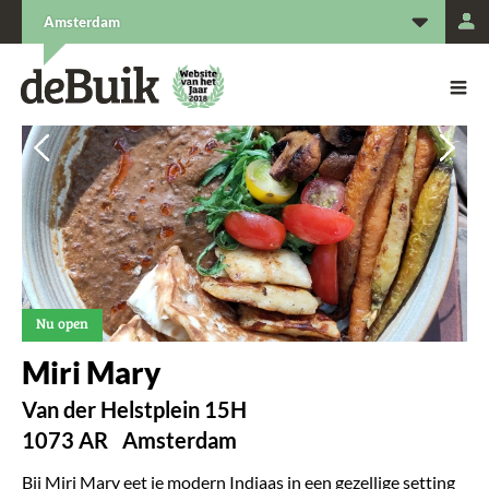
L
Amsterdam
De Buik van {city: city}
De Buik
Vorige
Vorige
Vol
Vol
Nu open
Miri Mary
Van der Helstplein 15H
1073 AR
Amsterdam
Bij Miri Mary eet je modern Indiaas in een gezellige setting