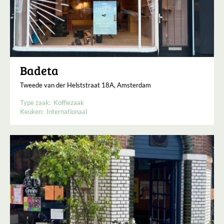
Badeta
Tweede van der Helststraat 18A, Amsterdam
Type zaak:
Koffiezaak
Keuken:
Internationaal