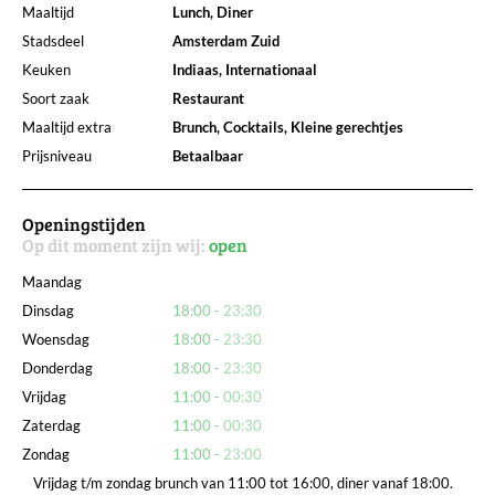
Maaltijd
Lunch, Diner
Stadsdeel
Amsterdam Zuid
Keuken
Indiaas, Internationaal
Soort zaak
Restaurant
Maaltijd extra
Brunch, Cocktails, Kleine gerechtjes
Prijsniveau
Betaalbaar
Openingstijden
Op dit moment zijn wij:
open
Maandag
Dinsdag
18:00
23:30
Woensdag
18:00
23:30
Donderdag
18:00
23:30
Vrijdag
11:00
00:30
Zaterdag
11:00
00:30
Zondag
11:00
23:00
Vrijdag t/m zondag brunch van 11:00 tot 16:00, diner vanaf 18:00.