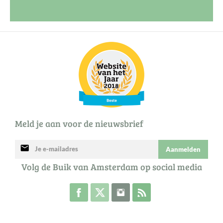
Meld je aan voor de nieuwsbrief
mail
Aanmelden
Volg de Buik van Amsterdam op social media
Volg de Buik op Facebook
Volg de Buik op Twitter
Volg de Buik op Instagram
Abonneer je op de RSS 