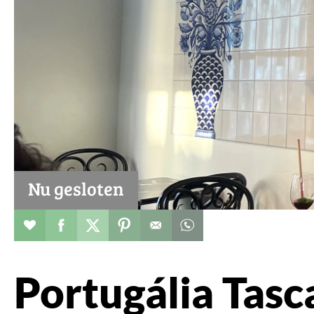
Nu gesloten
Restaurant toevoegen aan favorieten
Deel dit op facebook
Deel dit op twitter
Deel dit op pinterest
Whatsapp dit bericht
Portugália Tasc