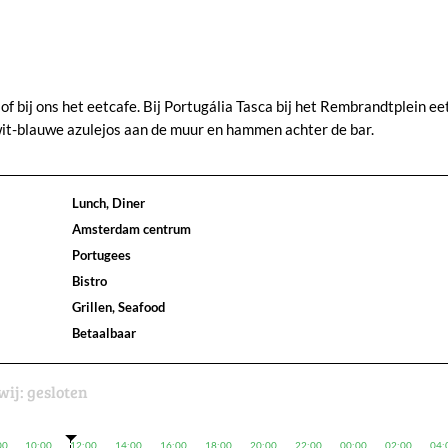
f bij ons het eetcafe. Bij Portugália Tasca bij het Rembrandtplein eet
wit-blauwe azulejos aan de muur en hammen achter de bar.
Lunch, Diner
Amsterdam centrum
Portugees
Bistro
Grillen, Seafood
Betaalbaar
wij:
gesloten
00
10:00
12:00
14:00
16:00
18:00
20:00
22:00
00:00
02:00
04: