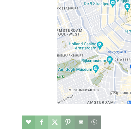
Restaurant toevoegen aan favorieten
Deel dit op facebook
Deel dit op twitter
Deel dit op pinterest
Whatsapp dit ber