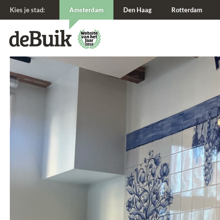
Kies je stad:
Amsterdam
Den Haag
Rotterdam
De Buik van {city: city}
De Buik