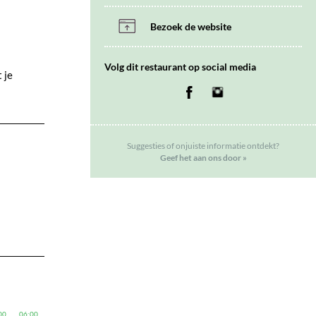
Bezoek de website
Volg dit restaurant op social media
 je
Facebook
Instagram
Suggesties of onjuiste informatie ontdekt?
Geef het aan ons door »
00
06:00