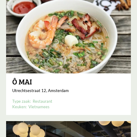
Ô MAI
Utrechtsestraat 12, Amsterdam
Type zaak:
Restaurant
Keuken:
Vietnamees