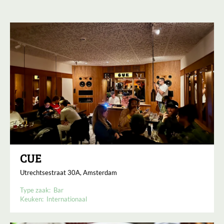
CUE
Utrechtsestraat 30A, Amsterdam
Type zaak:
Bar
Keuken:
Internationaal