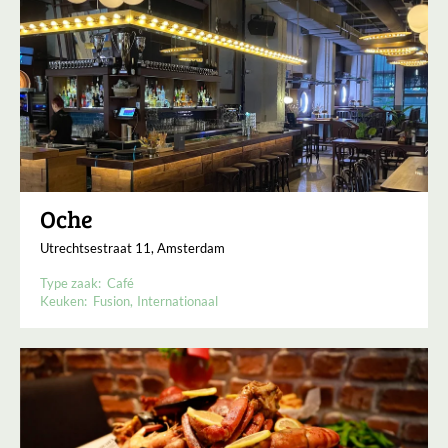
Oche
Utrechtsestraat 11, Amsterdam
Type zaak:
Café
Keuken:
Fusion
Internationaal