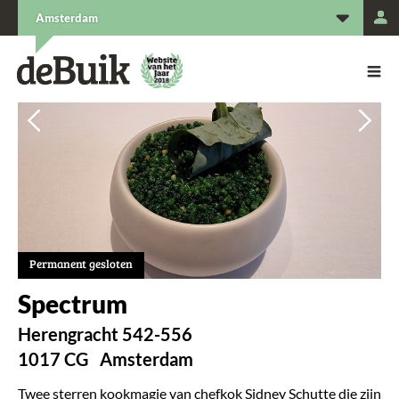
L
Amsterdam
De Buik van {city: city}
De Buik
Vorige
Vorige
Vol
Vol
Permanent gesloten
Spectrum
Herengracht 542-556
1017 CG
Amsterdam
Twee sterren kookmagie van chefkok Sidney Schutte die zijn