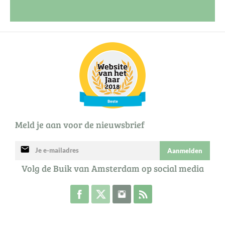
Meld je aan voor de nieuwsbrief
mail
Aanmelden
Volg de Buik van Amsterdam op social media
Volg de Buik op Facebook
Volg de Buik op Twitter
Volg de Buik op Instagram
Abonneer je op de RSS 