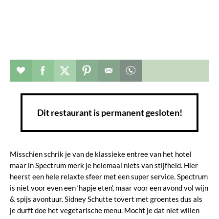
Restaurant toevoegen aan favorieten
Deel dit op facebook
Deel dit op twitter
Deel dit op pinterest
Whatsapp dit bericht
Dit restaurant is permanent gesloten!
Misschien schrik je van de klassieke entree van het hotel
maar in Spectrum merk je helemaal niets van stijfheid. Hier
heerst een hele relaxte sfeer met een super service. Spectrum
is niet voor even een ‘hapje eten’, maar voor een avond vol wijn
& spijs avontuur. Sidney Schutte tovert met groentes dus als
je durft doe het vegetarische menu. Mocht je dat niet willen