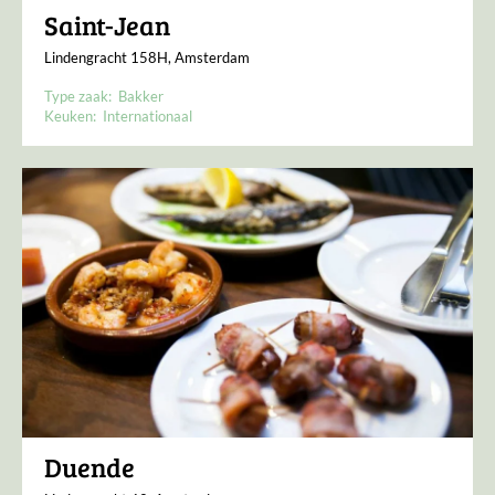
Saint-Jean
Lindengracht 158H, Amsterdam
Type zaak:
Bakker
Keuken:
Internationaal
Duende