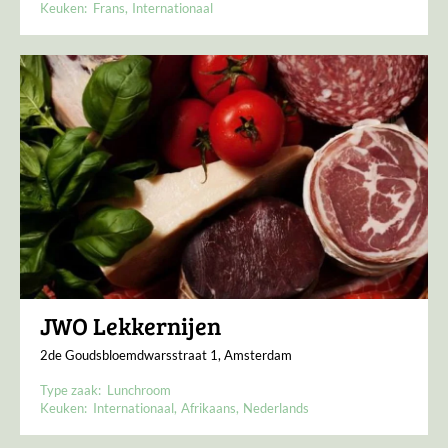
Keuken:
Frans
Internationaal
JWO Lekkernijen
2de Goudsbloemdwarsstraat 1, Amsterdam
Type zaak:
Lunchroom
Keuken:
Internationaal
Afrikaans
Nederlands