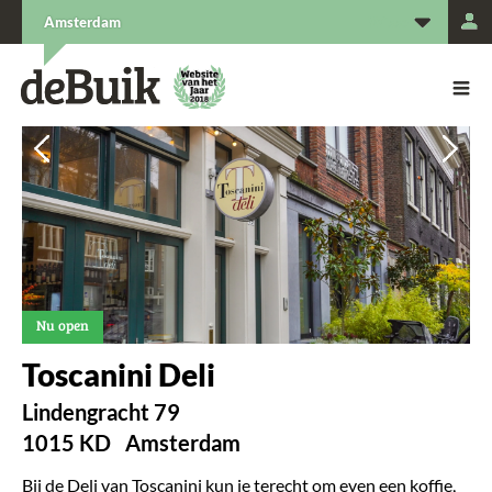
L
Amsterdam
De Buik van {city: city}
De Buik
Vorige
Vorige
Vol
Vol
Nu open
Toscanini Deli
Lindengracht 79
1015 KD
Amsterdam
Bij de Deli van Toscanini kun je terecht om even een koffie,