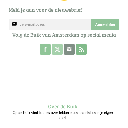
Meld je aan voor de nieuwsbrief
mail
Aanmelden
Volg de Buik van Amsterdam op social media
Volg de Buik op Facebook
Volg de Buik op Twitter
Volg de Buik op Instagram
Abonneer je op de RSS 
Over de Buik
Op de Buik vind je alles over lekker eten en drinken in je eigen
stad.