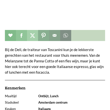
Restaurant toevoegen aan favorieten
Deel dit op facebook
Deel dit op twitter
Deel dit op pinterest
Whatsapp dit bericht
Bij de Deli, de traiteur van Toscanini kun je de lekkerste
gerechten van het restaurant voor thuis meenemen. Van de
Melanzane tot de Panna Cotta of een fles wijn, maar je kunt
hier ook terecht voor een goede Italiaanse espresso, glas wijn
of lunchen met een focaccia.
Kenmerken
Maaltijd
Ontbijt, Lunch
Stadsdeel
Amsterdam centrum
Keuken
Italiaans