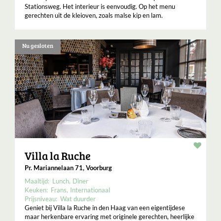
Stationsweg. Het interieur is eenvoudig. Op het menu
gerechten uit de kleioven, zoals malse kip en lam.
Nu gesloten
Resta
Villa la Ruche
Pr. Mariannelaan 71, Voorburg
Maaltijd:
Lunch
Diner
Keuken:
Frans
Internationaal
Prijsniveau:
Wat duurder
Geniet bij Villa la Ruche in den Haag van een eigentijdese
maar herkenbare ervaring met originele gerechten, heerlijke