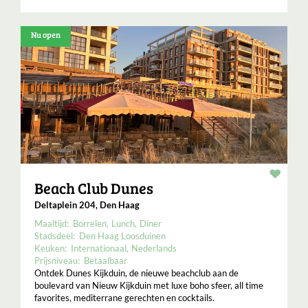
Nu open
Resta
Beach Club Dunes
Deltaplein 204, Den Haag
Maaltijd:
Borrelen
Lunch
Diner
Stadsdeel:
Den Haag Loosduinen
Keuken:
Internationaal
Nederlands
Prijsniveau:
Betaalbaar
Ontdek Dunes Kijkduin, de nieuwe beachclub aan de
boulevard van Nieuw Kijkduin met luxe boho sfeer, all time
favorites, mediterrane gerechten en cocktails.