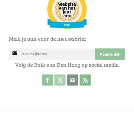
Meld je aan voor de nieuwsbrief
mail
Aanmelden
Volg de Buik van Den Haag op social media
Volg de Buik op Facebook
Volg de Buik op Twitter
Volg de Buik op Instagram
Abonneer je op de RSS 