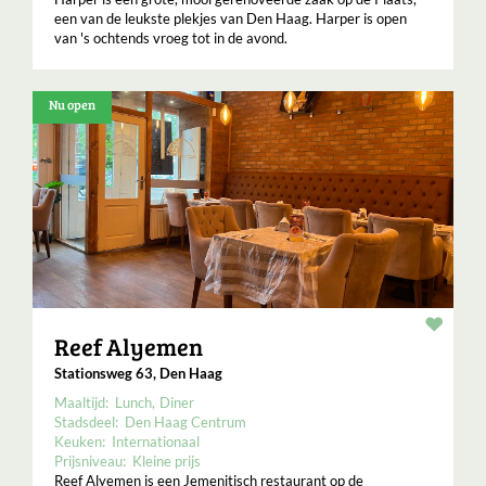
een van de leukste plekjes van Den Haag. Harper is open
van 's ochtends vroeg tot in de avond.
Nu open
Resta
Reef Alyemen
Stationsweg 63, Den Haag
Maaltijd:
Lunch
Diner
Stadsdeel:
Den Haag Centrum
Keuken:
Internationaal
Prijsniveau:
Kleine prijs
Reef Alyemen is een Jemenitisch restaurant op de