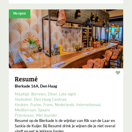
Nu open
Resta
Resumé
Bierkade 16A, Den Haag
Maaltijd:
Borrelen
Diner
Late night
Stadsdeel:
Den Haag Centrum
Keuken:
Fusion
Frans
Nederlands
Internationaal
Mediterraan
Spaans
Prijsniveau:
Wat duurder
Resumé op de Bierkade is de wijnbar van Rik van de Laar en
Saskia de Kuijer. Bij Resumé drink je wijnen die je niet overal
vindt en eet je lekkere hapjes.