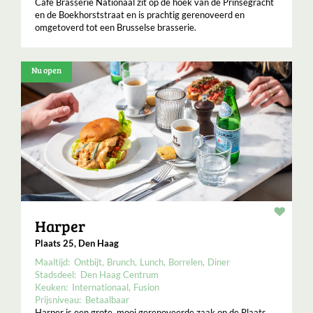
Café Brasserie Nationaal zit op de hoek van de Prinsegracht
en de Boekhorststraat en is prachtig gerenoveerd en
omgetoverd tot een Brusselse brasserie.
Nu open
Resta
Harper
Plaats 25, Den Haag
Maaltijd:
Ontbijt
Brunch
Lunch
Borrelen
Diner
Stadsdeel:
Den Haag Centrum
Keuken:
Internationaal
Fusion
Prijsniveau:
Betaalbaar
Harper is een grote, mooi gerenoveerde zaak op de Plaats,