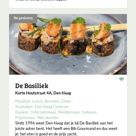
Nu gesloten
Resta
De Basiliek
Korte Houtstraat 4A, Den Haag
Maaltijd:
Lunch
Borrelen
Diner
Stadsdeel:
Den Haag Centrum
Keuken:
Internationaal
Mediterraan
Italiaans
Prijsniveau:
Wat duurder
Sinds 1996 weet Den Haag dat je bij De Basiliek aan het
juiste adres bent. Het heeft een Bib Gourmand en dus weet
je: het eten is goed en de prijs zacht.