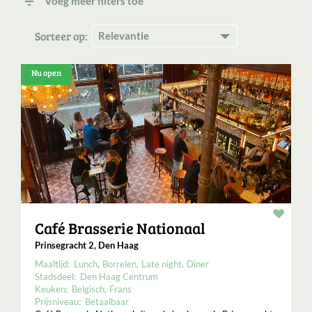
filter_list
Voeg meer filters toe
Sorteer op:
Nu open
Resta
Café Brasserie Nationaal
Prinsegracht 2, Den Haag
Maaltijd:
Lunch
Borrelen
Late night
Diner
Stadsdeel:
Den Haag Centrum
Keuken:
Belgisch
Frans
Prijsniveau:
Betaalbaar