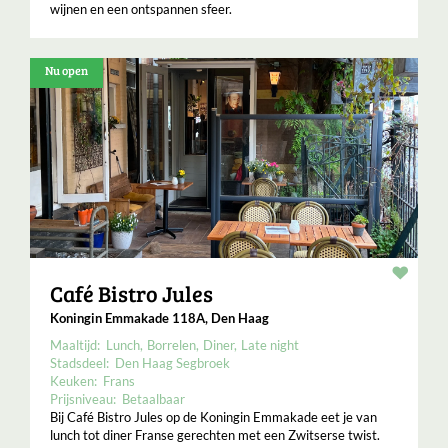
wijnen en een ontspannen sfeer.
Nu open
Resta
Café Bistro Jules
Koningin Emmakade 118A, Den Haag
Maaltijd:
Lunch
Borrelen
Diner
Late night
Stadsdeel:
Den Haag Segbroek
Keuken:
Frans
Prijsniveau:
Betaalbaar
Bij Café Bistro Jules op de Koningin Emmakade eet je van
lunch tot diner Franse gerechten met een Zwitserse twist.