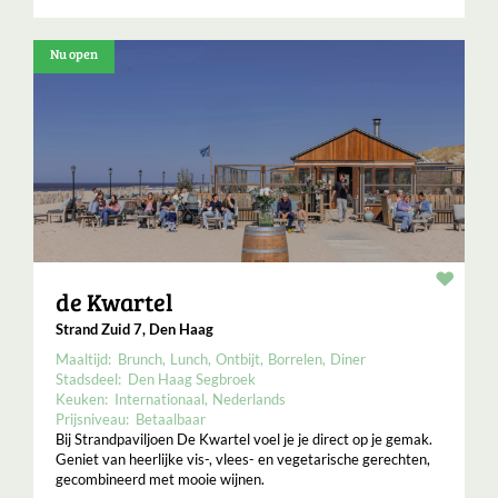
Nu open
Resta
de Kwartel
Strand Zuid 7, Den Haag
Maaltijd:
Brunch
Lunch
Ontbijt
Borrelen
Diner
Stadsdeel:
Den Haag Segbroek
Keuken:
Internationaal
Nederlands
Prijsniveau:
Betaalbaar
Bij Strandpaviljoen De Kwartel voel je je direct op je gemak.
Geniet van heerlijke vis-, vlees- en vegetarische gerechten,
gecombineerd met mooie wijnen.