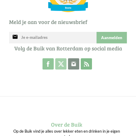
Meld je aan voor de nieuwsbrief
mail
Aanmelden
Volg de Buik van Rotterdam op social media
Volg de Buik op Facebook
Volg de Buik op Twitter
Volg de Buik op Instagram
Abonneer je op de RSS 
Over de Buik
Op de Buik vind je alles over lekker eten en drinken in je eigen