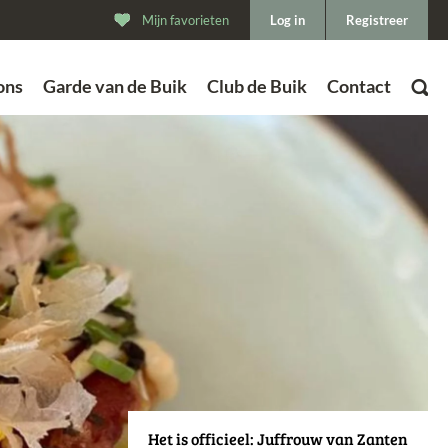
Mijn favorieten
Log in
Registreer
ons
Garde van de Buik
Club de Buik
Contact
ZOEK
Het is officieel: Juffrouw van Zanten