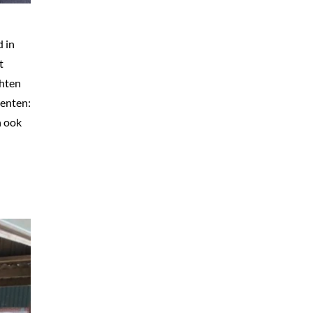
 in
t
chten
senten:
n ook