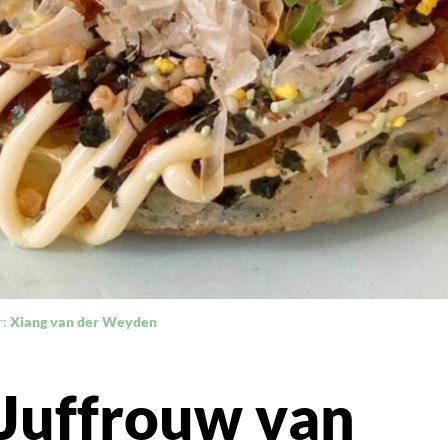
r:
Xiang van der Weyden
: Juffrouw van