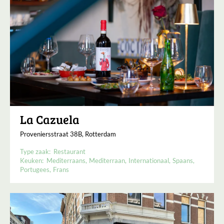
La Cazuela
Proveniersstraat 38B, Rotterdam
Type zaak:
Restaurant
Keuken:
Mediterraans
Mediterraan
Internationaal
Spaans
Portugees
Frans