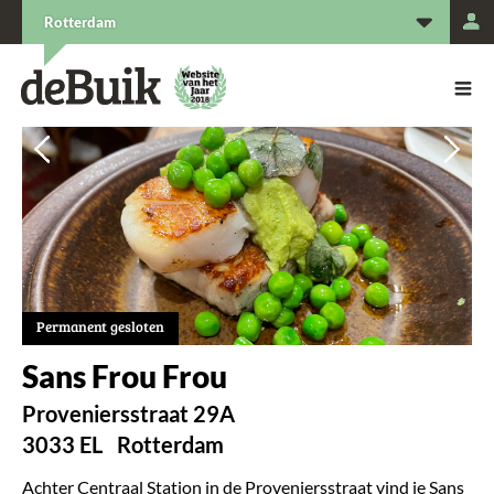
L
Rotterdam
De Buik van {city: city}
De Buik
Vorige
Vorige
Vol
Vol
Permanent gesloten
Sans Frou Frou
Proveniersstraat 29A
3033 EL
Rotterdam
Achter Centraal Station in de Proveniersstraat vind je Sans