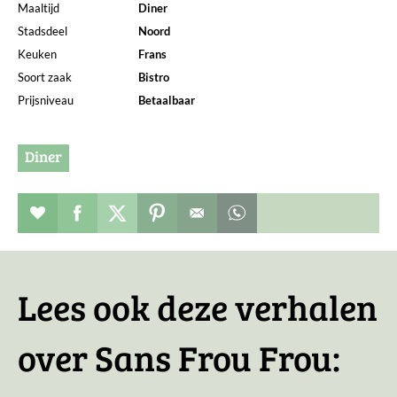
Maaltijd
Diner
Stadsdeel
Noord
Keuken
Frans
Soort zaak
Bistro
Prijsniveau
Betaalbaar
Diner
Restaurant toevoegen aan favorieten
Deel dit op facebook
Deel dit op twitter
Deel dit op pinterest
Whatsapp dit bericht
Lees ook deze verhalen
over Sans Frou Frou: