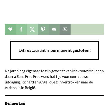
Restaurant toevoegen aan favorieten
Deel dit op facebook
Deel dit op twitter
Deel dit op pinterest
Whatsapp dit bericht
Dit restaurant is permanent gesloten!
Na jarenlang eigenaar te zijn geweest van Mevrouw Meijer en
daarna Sans Frou Frou werd het tijd voor een nieuwe
uitdaging. Richard en Angelique zijn vertrokken naar de
Ardennen in België.
Kenmerken