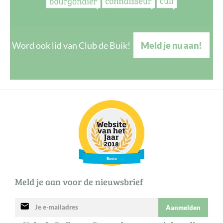
Word ook lid van Club de Buik!
Meld je nu aan!
Meld je aan voor de nieuwsbrief
mail
Aanmelden