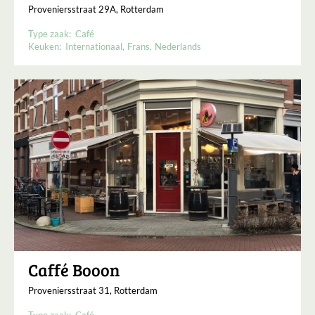
Proveniersstraat 29A, Rotterdam
Type zaak:
Café
Keuken:
Internationaal
Frans
Nederlands
Caffé Booon
Proveniersstraat 31, Rotterdam