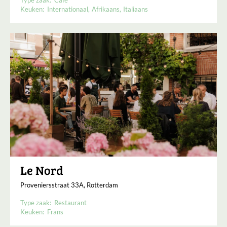
Type zaak:
Café
Keuken:
Internationaal
Afrikaans
Italiaans
Le Nord
Proveniersstraat 33A, Rotterdam
Type zaak:
Restaurant
Keuken:
Frans