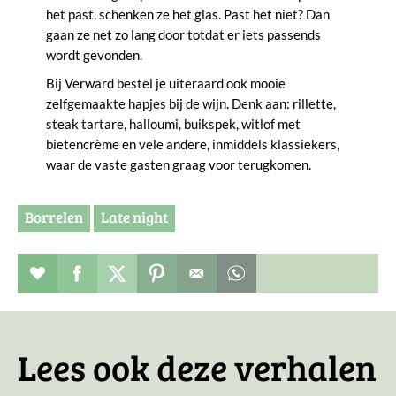
het past, schenken ze het glas. Past het niet? Dan
gaan ze net zo lang door totdat er iets passends
wordt gevonden.
Bij Verward bestel je uiteraard ook mooie
zelfgemaakte hapjes bij de wijn. Denk aan: rillette,
steak tartare, halloumi, buikspek, witlof met
bietencrème en vele andere, inmiddels klassiekers,
waar de vaste gasten graag voor terugkomen.
Borrelen
Late night
Restaurant toevoegen aan favorieten
Deel dit op facebook
Deel dit op twitter
Deel dit op pinterest
Whatsapp dit bericht
Lees ook deze verhalen