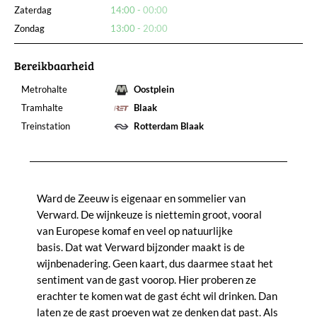
Zaterdag
14:00
00:00
Zondag
13:00
20:00
Bereikbaarheid
Metrohalte
Oostplein
Tramhalte
Blaak
Treinstation
Rotterdam Blaak
Ward de Zeeuw is eigenaar en sommelier van
Verward. De wijnkeuze is niettemin groot, vooral
van Europese komaf en veel op natuurlijke
basis.
Dat wat Verward bijzonder maakt is de
wijnbenadering. Geen kaart, dus daarmee staat het
sentiment van de gast voorop.
Hier proberen ze
erachter te komen wat de gast écht wil drinken. Dan
laten ze de gast proeven wat ze denken dat past. Als