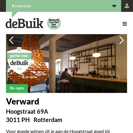
L
Rotterdam
De Buik van {city: city}
De Buik
Vorige
Vorige
Vorige
Vorige
Vol
Vol
Vol
Vol
Nu open
Verward
Hoogstraat 69A
3011 PH
Rotterdam
Voor goede wijnen zit je aan de Hoogstraat goed bij