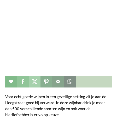
Restaurant toevoegen aan favorieten
Deel dit op facebook
Deel dit op twitter
Deel dit op pinterest
Whatsapp dit bericht
Voor echt goede wijnen in een gezellige setting zit je aan de
Hoogstraat goed bij verward. In deze wijnbar drink je meer
dan 500 verschillende soorten wijn en ook voor de
bierliefhebber is er volop keuze.