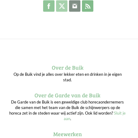
Volg de Buik op Facebook
Volg de Buik op Twitter
Volg de Buik op Instagram
Abonneer je op de RSS 
Over de Buik
Op de Buik vind je alles over lekker eten en drinken in je eigen
stad.
Over de Garde van de Buik
De Garde van de Buik is een geweldige club horecaondernemers
die samen met het team van de Buik de schijnwerpers op de
horeca zet in de steden waar wij actief zijn. Ook lid worden?
Sluit je
aan
.
Meewerken