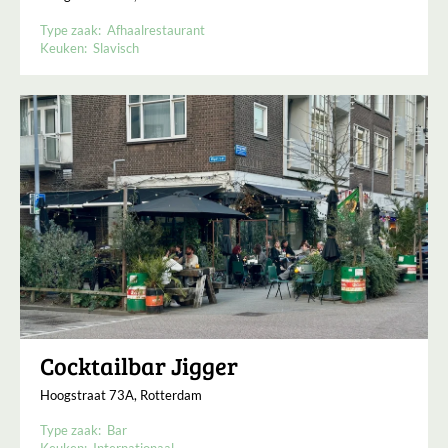
Type zaak:
Afhaalrestaurant
Keuken:
Slavisch
Cocktailbar Jigger
Hoogstraat 73A, Rotterdam
Type zaak:
Bar