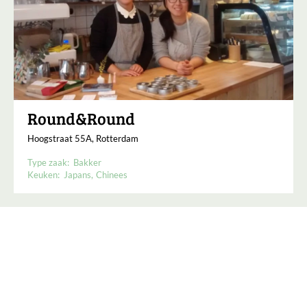
Round&Round
Hoogstraat 55A, Rotterdam
Type zaak:
Bakker
Keuken:
Japans
Chinees