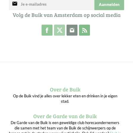
mail
Aanmelden
Volg de Buik van Amsterdam op social media
Volg de Buik op Facebook
Volg de Buik op Twitter
Volg de Buik op Instagram
Abonneer je op de RSS 
Over de Buik
Op de Buik vind je alles over lekker eten en drinken in je eigen
stad.
Over de Garde van de Buik
De Garde van de Buik is een geweldige club horecaondernemers
die samen met het team van de Buik de schijnwerpers op de