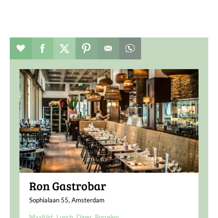
Evenement toevoegen aan favorieten
Deel dit op facebook
Deel dit op twitter
Deel dit op pinterest
Whatsapp dit bericht
Ron Gastrobar
Sophialaan 55, Amsterdam
Maaltijd:
Lunch
Diner
Borrelen