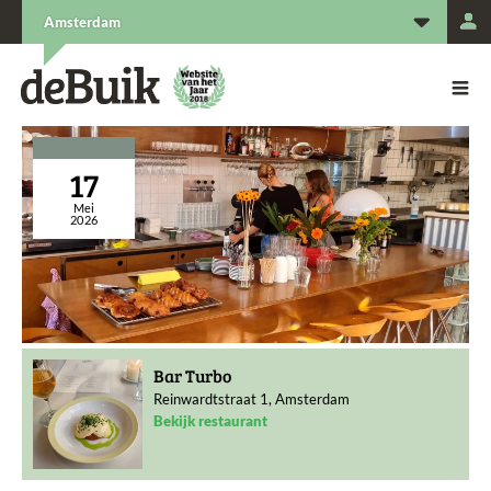
L
Amsterdam
De Buik van {city: city}
De Buik
17
Mei
2026
Bar Turbo
Reinwardtstraat 1, Amsterdam
Bekijk restaurant