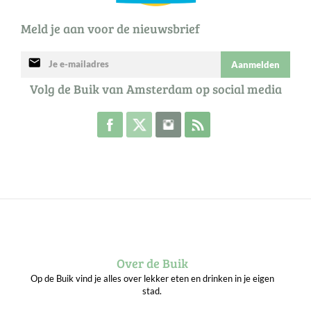
Meld je aan voor de nieuwsbrief
mail
Aanmelden
Volg de Buik van Amsterdam op social media
Volg de Buik op Facebook
Volg de Buik op Twitter
Volg de Buik op Instagram
Abonneer je op de RSS 
Over de Buik
Op de Buik vind je alles over lekker eten en drinken in je eigen
stad.