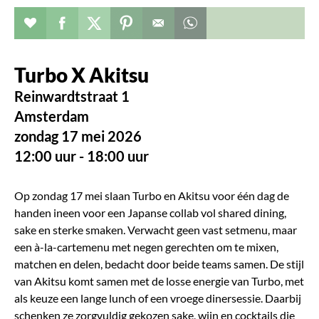
Evenement toevoegen aan favorieten
Deel dit op facebook
Deel dit op twitter
Deel dit op pinterest
Whatsapp dit bericht
Turbo X Akitsu
Reinwardtstraat 1
Amsterdam
zondag 17 mei 2026
12:00 uur - 18:00 uur
Op zondag 17 mei slaan Turbo en Akitsu voor één dag de
handen ineen voor een Japanse collab vol shared dining,
sake en sterke smaken. Verwacht geen vast setmenu, maar
een à-la-cartemenu met negen gerechten om te mixen,
matchen en delen, bedacht door beide teams samen. De stijl
van Akitsu komt samen met de losse energie van Turbo, met
als keuze een lange lunch of een vroege dinersessie. Daarbij
schenken ze zorgvuldig gekozen sake, wijn en cocktails die