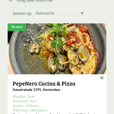
filter_list
Voeg meer filters toe
Sorteer op:
Nu open
Resta
PepeNero Cucina & Pizza
Sumatrakade 1295, Amsterdam
Maaltijd:
Diner
Stadsdeel:
Oost
Keuken:
Italiaans
Prijsniveau:
Betaalbaar