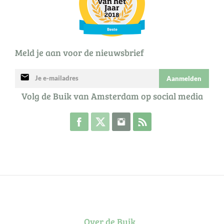
Meld je aan voor de nieuwsbrief
mail
Aanmelden
Volg de Buik van Amsterdam op social media
Volg de Buik op Facebook
Volg de Buik op Twitter
Volg de Buik op Instagram
Abonneer je op de RSS 
Over de Buik