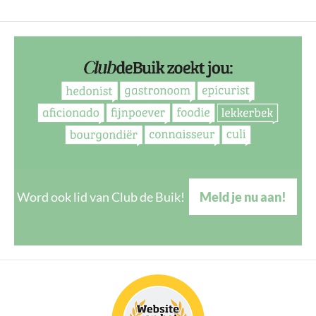
Word ook lid van Club de Buik!
Meld je nu aan!