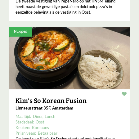
De tweede vestiging van PepeNero op het KNSM-eiland
heeft naast de geweldige pasta’s en dolci ook pizza’s in
eenzelfde beleving als de vestiging in Oost.
Nu open
Resta
Kim's So Korean Fusion
Linnaeusstraat 35F, Amsterdam
Maaltijd:
Diner
Lunch
Stadsdeel:
Oost
Keuken:
Koreaans
Prijsniveau:
Betaalbaar
De kaart van Kim’s So Fusion staat vol met kwalitatieve