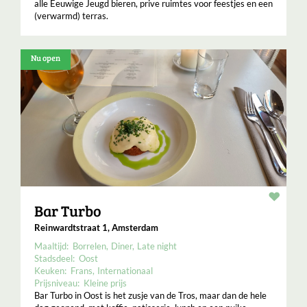
alle Eeuwige Jeugd bieren, prive ruimtes voor feestjes en een
(verwarmd) terras.
Nu open
Resta
Bar Turbo
Reinwardtstraat 1, Amsterdam
Maaltijd:
Borrelen
Diner
Late night
Stadsdeel:
Oost
Keuken:
Frans
Internationaal
Prijsniveau:
Kleine prijs
Bar Turbo in Oost is het zusje van de Tros, maar dan de hele