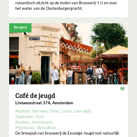
romantisch uitzicht op de molen van Brouwerij ‘t IJ en over
het water van de Oostenburgergracht.
Nu open
Resta
Café de jeugd
Linnaeusstraat 37A, Amsterdam
Maaltijd:
Borrelen
Diner
Lunch
Late night
Stadsdeel:
Oost
Keuken:
Amerikaans
Prijsniveau:
Betaalbaar
De brewpub van brouwerij de Eeuwige Jeugd met natuurlijk