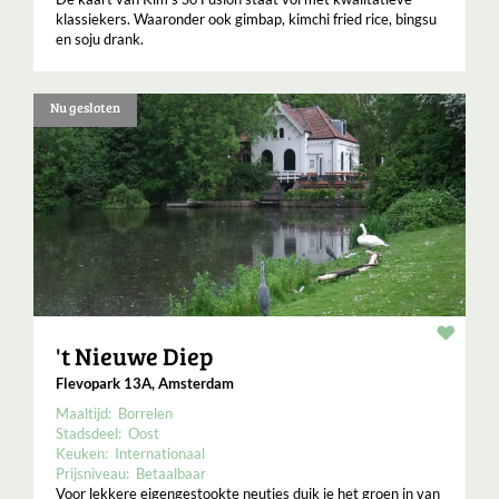
klassiekers. Waaronder ook gimbap, kimchi fried rice, bingsu
en soju drank.
Nu gesloten
Resta
't Nieuwe Diep
Flevopark 13A, Amsterdam
Maaltijd:
Borrelen
Stadsdeel:
Oost
Keuken:
Internationaal
Prijsniveau:
Betaalbaar
Voor lekkere eigengestookte neutjes duik je het groen in van