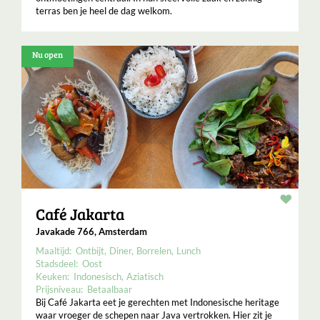
terras ben je heel de dag welkom.
Nu open
Resta
Café Jakarta
Javakade 766, Amsterdam
Maaltijd:
Ontbijt
Diner
Borrelen
Lunch
Stadsdeel:
Oost
Keuken:
Indonesisch
Aziatisch
Prijsniveau:
Betaalbaar
Bij Café Jakarta eet je gerechten met Indonesische heritage
waar vroeger de schepen naar Java vertrokken. Hier zit je