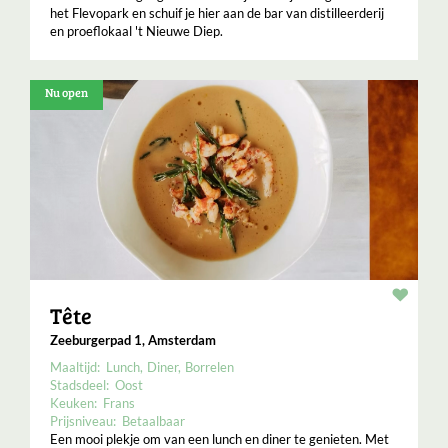
het Flevopark en schuif je hier aan de bar van distilleerderij
en proeflokaal 't Nieuwe Diep.
Nu open
Resta
Tête
Zeeburgerpad 1, Amsterdam
Maaltijd:
Lunch
Diner
Borrelen
Stadsdeel:
Oost
Keuken:
Frans
Prijsniveau:
Betaalbaar
Een mooi plekje om van een lunch en diner te genieten. Met