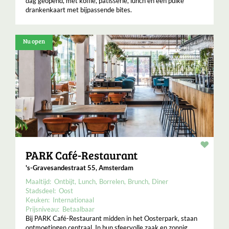
dag geopend, met koffie, patisserie, lunch en een puike
drankenkaart met bijpassende bites.
Nu open
Resta
PARK Café-Restaurant
's-Gravesandestraat 55, Amsterdam
Maaltijd:
Ontbijt
Lunch
Borrelen
Brunch
Diner
Stadsdeel:
Oost
Keuken:
Internationaal
Prijsniveau:
Betaalbaar
Bij PARK Café-Restaurant midden in het Oosterpark, staan
ontmoetingen centraal. In hun sfeervolle zaak en zonnig