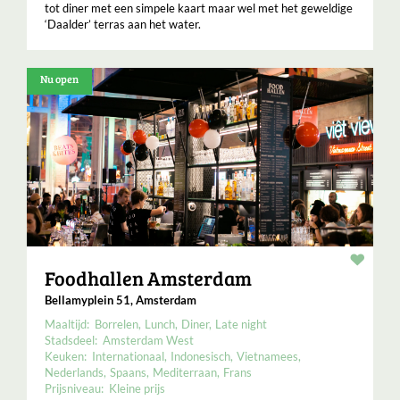
tot diner met een simpele kaart maar wel met het geweldige
‘Daalder’ terras aan het water.
Nu open
Resta
Foodhallen Amsterdam
Bellamyplein 51, Amsterdam
Maaltijd:
Borrelen
Lunch
Diner
Late night
Stadsdeel:
Amsterdam West
Keuken:
Internationaal
Indonesisch
Vietnamees
Nederlands
Spaans
Mediterraan
Frans
Prijsniveau:
Kleine prijs