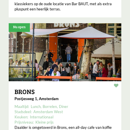
klassiekers op de oude locatie van Bar BAUT, met als extra
pluspunt een heerlijk terras.
Nu open
Resta
BRONS
Postjesweg 1, Amsterdam
Maaltijd:
Lunch
Borrelen
Diner
Stadsdeel:
Amsterdam West
Keuken:
Internationaal
Prijsniveau:
Kleine prijs
Daalder is omgetoverd in Brons, een all-day cafe van koffie