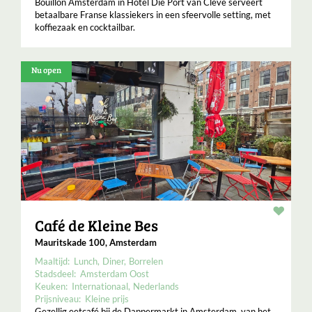
Bouillon Amsterdam in Hotel Die Port van Cleve serveert
betaalbare Franse klassiekers in een sfeervolle setting, met
koffiezaak en cocktailbar.
Nu open
Resta
Café de Kleine Bes
Mauritskade 100, Amsterdam
Maaltijd:
Lunch
Diner
Borrelen
Stadsdeel:
Amsterdam Oost
Keuken:
Internationaal
Nederlands
Prijsniveau:
Kleine prijs
Gezellig eetcafé bij de Dappermarkt in Amsterdam, van het