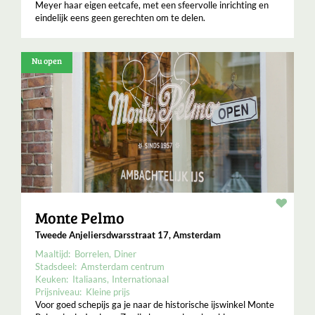
Meyer haar eigen eetcafe, met een sfeervolle inrichting en
eindelijk eens geen gerechten om te delen.
Nu open
Resta
Monte Pelmo
Tweede Anjeliersdwarsstraat 17, Amsterdam
Maaltijd:
Borrelen
Diner
Stadsdeel:
Amsterdam centrum
Keuken:
Italiaans
Internationaal
Prijsniveau:
Kleine prijs
Voor goed schepijs ga je naar de historische ijswinkel Monte