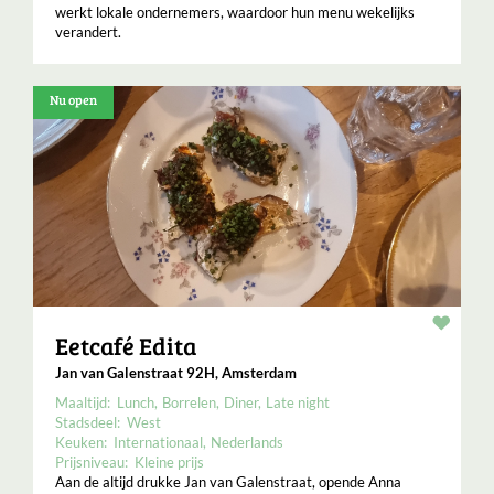
werkt lokale ondernemers, waardoor hun menu wekelijks
verandert.
Nu open
Resta
Eetcafé Edita
Jan van Galenstraat 92H, Amsterdam
Maaltijd:
Lunch
Borrelen
Diner
Late night
Stadsdeel:
West
Keuken:
Internationaal
Nederlands
Prijsniveau:
Kleine prijs
Aan de altijd drukke Jan van Galenstraat, opende Anna