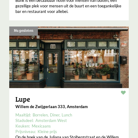
Bunk is een betaalbaar hotel voor mensen van buiten, een
gezellige plek voor mensen uit de buurt en een toegankelijke
bar en restaurant voor allebei.
Nu gesloten
Resta
Lupe
Willem de Zwijgerlaan 333, Amsterdam
Maaltijd:
Borrelen
Diner
Lunch
Stadsdeel:
Amsterdam West
Keuken:
Mexicaans
Prijsniveau:
Kleine prijs
Op de hoek van de Juliana van Stolbergstraat en de Willem