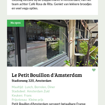
team achter Café Rosa de Rita. Geniet van lekkere broodjes
en veel vega opties.
Nu open
Resta
Le Petit Bouillon d'Amsterdam
Stadionweg 320, Amsterdam
Maaltijd:
Lunch
Borrelen
Diner
Stadsdeel:
Amsterdam Zuid
Keuken:
Frans
Prijsniveau:
Kleine prijs
Petit Bouillon d'Amsterdam serveert betaalbare Franse