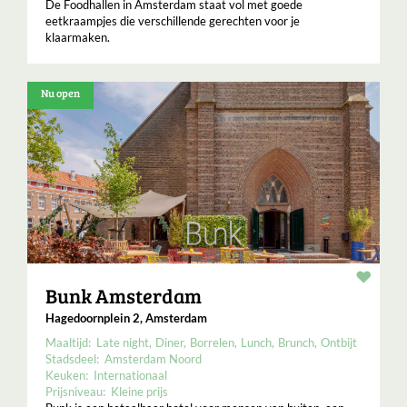
De Foodhallen in Amsterdam staat vol met goede
eetkraampjes die verschillende gerechten voor je
klaarmaken.
Nu open
Resta
Bunk Amsterdam
Hagedoornplein 2, Amsterdam
Maaltijd:
Late night
Diner
Borrelen
Lunch
Brunch
Ontbijt
Stadsdeel:
Amsterdam Noord
Keuken:
Internationaal
Prijsniveau:
Kleine prijs