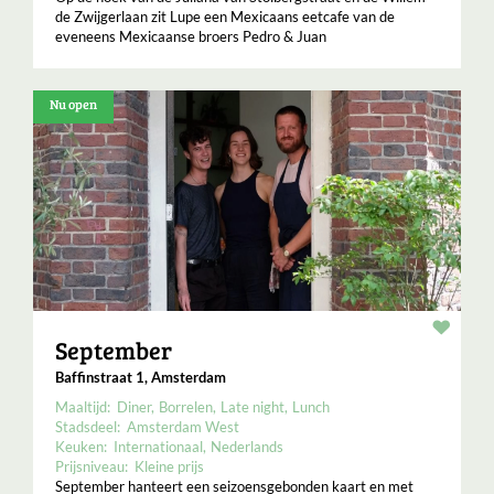
de Zwijgerlaan zit Lupe een Mexicaans eetcafe van de
eveneens Mexicaanse broers Pedro & Juan
Nu open
Resta
September
Baffinstraat 1, Amsterdam
Maaltijd:
Diner
Borrelen
Late night
Lunch
Stadsdeel:
Amsterdam West
Keuken:
Internationaal
Nederlands
Prijsniveau:
Kleine prijs
September hanteert een seizoensgebonden kaart en met