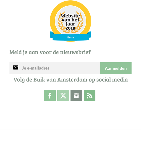
Meld je aan voor de nieuwsbrief
mail
Aanmelden
Volg de Buik van Amsterdam op social media
Volg de Buik op Facebook
Volg de Buik op Twitter
Volg de Buik op Instagram
Abonneer je op de RSS 