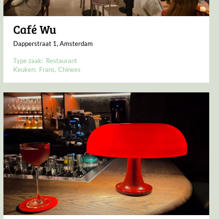
Café Wu
Dapperstraat 1, Amsterdam
Type zaak:
Restaurant
Keuken:
Frans
Chinees