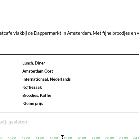
etcafe vlakbij de Dappermarkt in Amsterdam. Met fijne broodjes en 
Lunch, Diner
Amsterdam Oost
Internationaal, Nederlands
Koffiezaak
Broodjes, Koffie
Kleine prijs
wij:
gesloten
00
10:00
12:00
14:00
16:00
18:00
20:00
22:00
00:00
02:00
04: