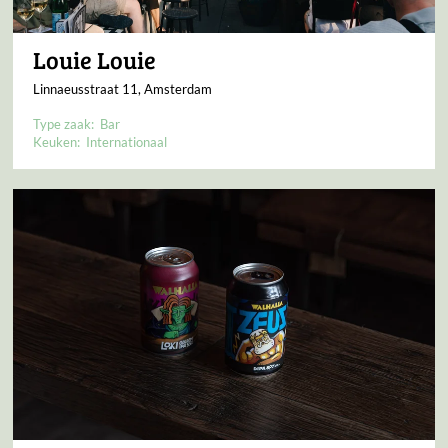
Louie Louie
Linnaeusstraat 11, Amsterdam
Type zaak:
Bar
Keuken:
Internationaal