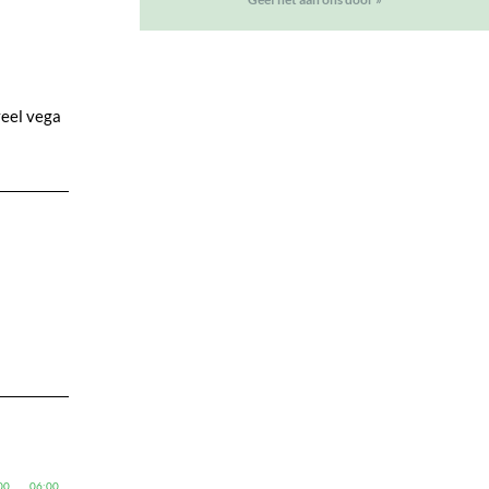
veel vega
00
06:00