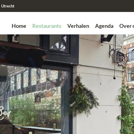
Utrecht
Home
Restaurants
Verhalen
Agenda
Over 
Zoek
Vorige
Vorige