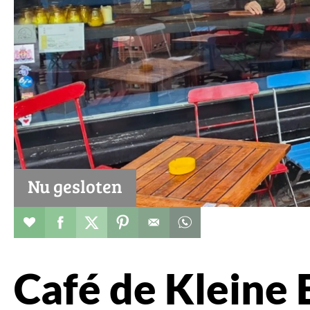
Nu gesloten
Restaurant toevoegen aan favorieten
Deel dit op facebook
Deel dit op twitter
Deel dit op pinterest
Whatsapp dit bericht
Café de Kleine 