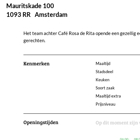
Mauritskade 100
1093 RR
Amsterdam
Het team achter Café Rosa de Rita opende een gezellig e
gerechten.
Kenmerken
Maaltijd
Stadsdeel
Keuken
Soort zaak
Maaltijd extra
Prijsniveau
Openingstijden
Op dit moment zijn 
06:00
08: