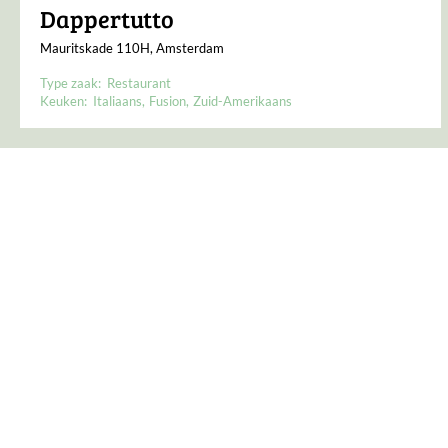
Dappertutto
Mauritskade 110H, Amsterdam
Type zaak:
Restaurant
Keuken:
Italiaans
Fusion
Zuid-Amerikaans