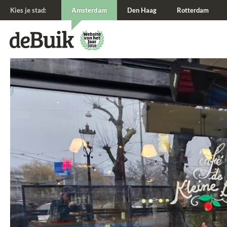
Kies je stad:
Amsterdam
Den Haag
Rotterdam
De Buik van {city: city}
De Buik