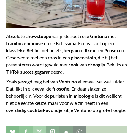
Absolute
showstoppers
zijn de zoet roze
Gintuno
met
frambozenmouse
én de Bellissima. Een variant op een
klassieke Bellini
met perzik,
bergamot likeur
en
Prosecco
.
Geserveerd met een roos in een
glazen stolp
, die bij het
presenteren wordt gevuld met
rook
van
droogijs
. Bekijks en
TikTok succes gegarandeerd.
Zoals gezegd mag het van
Ventuno
allemaal wel wat luider.
Dat lijkt in elk geval de
filosofie
. En daar slagen ze
behoorlijk in. Voor de
puristen
in
mixologie
is dit wellicht
niet de eerste keuze, maar voor wie zin heeft in een
overdadig
cocktail-avondje
zit je Ventuno op grote hoogte.
Verhaal toevoegen aan favorieten
Deel dit op facebook
Deel dit op twitter
Deel dit op pinterest
Whatsapp dit bericht