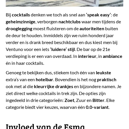
Bij
cocktails
denken we toch als snel aan
‘speak easy’
: de
geheimzinnige
, verborgen
nachtclubs
waar men tijdens de
drooglegging
moest fluisteren om de
autoriteiten
buiten
de deur te houden. Inmiddels zijn we ruim honderd jaar
verder en is drank breed beschikbaar en dus kiest men bij
Ventuno voor een iets
‘luidere’ stijl
. De bar op de 21e
verdieping is er een van overdaad. In
interieur
, in
ambiance
én in haar cocktails.
Genoeg te bekijken dus, stiekem toch één van
leukste
extra’s van een
hotelbar
. Bovendien is het nog
praktisch
ook met al die
kleurrijke
drankjes
en bijzondere namen. Je
ziet direct welke cocktails in trek zijn. De opties zijn
ingedeeld in drie categorieën:
Zoet
, Zuur en
Bitter
. Elke
categorie biedt vier keuzes, waarvan één
0.0-variant
.
Invloed van de Esma