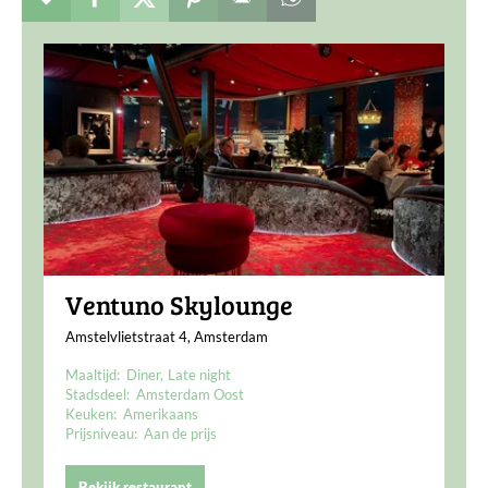
Ventuno Skylounge
Amstelvlietstraat 4, Amsterdam
Maaltijd:
Diner
Late night
Stadsdeel:
Amsterdam Oost
Keuken:
Amerikaans
Prijsniveau:
Aan de prijs
Bekijk restaurant