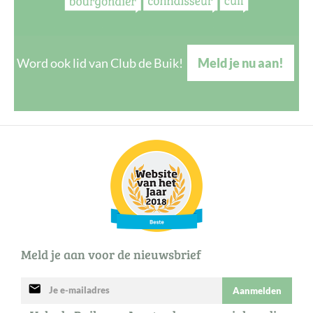
Word ook lid van Club de Buik!
Meld je nu aan!
Meld je aan voor de nieuwsbrief
mail
Aanmelden