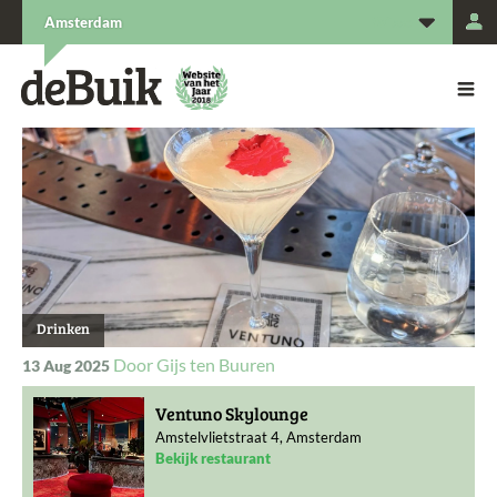
L
Amsterdam
De Buik van {city: city}
De Buik
Drinken
Gijs ten Buuren
13 Aug 2025
Ventuno Skylounge
Amstelvlietstraat 4, Amsterdam
Bekijk restaurant