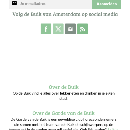
mail
Aanmelden
Volg de Buik van Amsterdam op social media
Volg de Buik op Facebook
Volg de Buik op Twitter
Volg de Buik op Instagram
Abonneer je op de RSS 
Over de Buik
Op de Buik vind je alles over lekker eten en drinken in je eigen
stad.
Over de Garde van de Buik
De Garde van de Buik is een geweldige club horecaondernemers
die samen met het team van de Buik de schijnwerpers op de
horeca zet in de steden waar wij actief zijn. Ook lid worden?
Sluit je