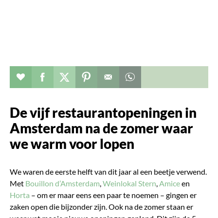
Verhaal toevoegen aan favorieten
Deel dit op facebook
Deel dit op twitter
Deel dit op pinterest
Whatsapp dit bericht
De vijf restaurantopeningen in
Amsterdam na de zomer waar
we warm voor lopen
We waren de eerste helft van dit jaar al een beetje verwend.
Met
Bouillon d’Amsterdam
,
Weinlokal Stern
,
Amice
en
Horta
– om er maar eens een paar te noemen – gingen er
zaken open die bijzonder zijn. Ook na de zomer staan er