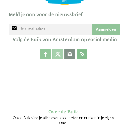
Meld je aan voor de nieuwsbrief
mail
Aanmelden
Volg de Buik van Amsterdam op social media
Volg de Buik op Facebook
Volg de Buik op Twitter
Volg de Buik op Instagram
Abonneer je op de RSS 
Over de Buik
Op de Buik vind je alles over lekker eten en drinken in je eigen
stad.