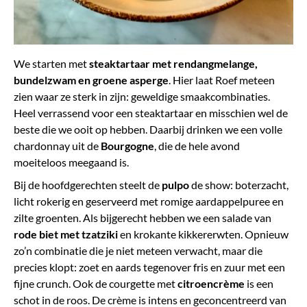
We starten met
steaktartaar
met rendangmelange,
bundelzwam en groene asperge
. Hier laat Roef meteen
zien waar ze sterk in zijn: geweldige smaakcombinaties.
Heel verrassend voor een steaktartaar en misschien wel de
beste die we ooit op hebben. Daarbij drinken we een volle
chardonnay uit de
Bourgogne
, die de hele avond
moeiteloos meegaand is.
Bij de hoofdgerechten steelt de
pulpo
de show: boterzacht,
licht rokerig en geserveerd met romige aardappelpuree en
zilte groenten. Als bijgerecht hebben we een salade van
rode biet met tzatziki
en krokante kikkererwten. Opnieuw
zo’n combinatie die je niet meteen verwacht, maar die
precies klopt: zoet en aards tegenover fris en zuur met een
fijne crunch. Ook de courgette met
citroencrème
is een
schot in de roos. De crème is intens en geconcentreerd van