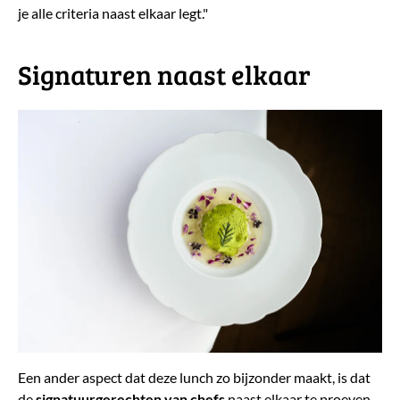
je alle criteria naast elkaar legt."
​Signaturen naast elkaar
Een ander aspect dat deze lunch zo bijzonder maakt, is dat
de
signatuurgerechten
van
chefs
naast elkaar te proeven