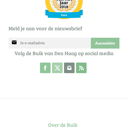
Meld je aan voor de nieuwsbrief
mail
Aanmelden
Volg de Buik van Den Haag op social media
Volg de Buik op Facebook
Volg de Buik op Twitter
Volg de Buik op Instagram
Abonneer je op de RSS 
Over de Buik