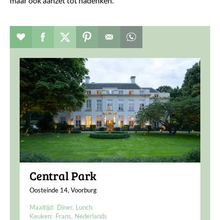
maar ook aanzet tot nadenken.
Verhaal toevoegen aan favorieten
Deel dit op facebook
Deel dit op twitter
Deel dit op pinterest
Whatsapp dit bericht
Central Park
Oosteinde 14, Voorburg
Maaltijd:
Diner
Lunch
Keuken:
Frans
Nederlands