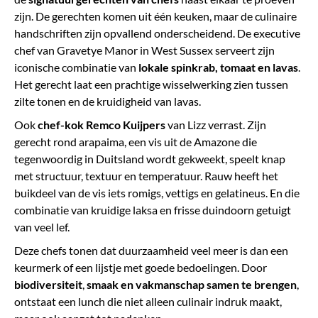
zijn. De gerechten komen uit één keuken, maar de culinaire
handschriften zijn opvallend onderscheidend. De executive
chef van Gravetye Manor in West Sussex serveert zijn
iconische combinatie van
lokale spinkrab, tomaat en lavas
.
Het gerecht laat een prachtige wisselwerking zien tussen
zilte tonen en de kruidigheid van lavas.
Ook
chef-kok Remco Kuijpers
van Lizz verrast. Zijn
gerecht rond arapaima, een vis uit de Amazone die
tegenwoordig in Duitsland wordt gekweekt, speelt knap
met structuur, textuur en temperatuur. Rauw heeft het
buikdeel van de vis iets romigs, vettigs en gelatineus. En die
combinatie van kruidige laksa en frisse duindoorn getuigt
van veel lef.
Deze chefs tonen dat duurzaamheid veel meer is dan een
keurmerk of een lijstje met goede bedoelingen. Door
biodiversiteit
,
smaak
en vakmanschap samen te brengen
,
ontstaat een lunch die niet alleen culinair indruk maakt,