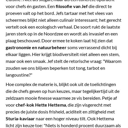
voor chefs én gasten. Een
filosofie van Jef
die direct te
proeven valt op het bord. Jefs tartaar met het vlees van
scheermes blijkt niet alleen culinair interessant; het gerecht
vertelt ook een ecologisch verhaal. De soort rukt de laatste
jaren sterk op in de Noordzee en wordt als invasief en een
plaag beschouwd. Door ermee te koken laat hij zien dat
gastronomie en natuurbeheer
soms verrassend dicht bij
elkaar liggen. Hier krijgt biodiversiteit niet alleen een stem,
maar ook een smaak. Jef stelt de retorische vraag: "Waarom
zouden we ons blijven beperken tot tong, tarbot en
langoustine?"
Hoe complex de materie is, blijkt ook uit de toelichtingen
die de chefs geven op hun keuzes, maar tegelijkertijd uit de
zeldzaam mooie finesse waarmee ze vis bereiden. Petje af
voor
chef-kok Hette Hettema
, die zijn visgerecht met
precies de juiste dosis frisheid, aciditeit en ziltigheid met
Sturia-kaviaar
naar een hoger niveau tilt. Ook Hettema
licht zijn keuze toe: "Niets is honderd procent duurzaam als