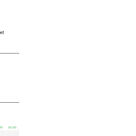
met
00
06:00