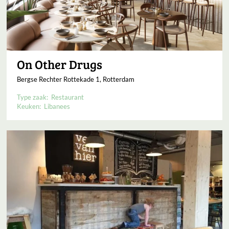
On Other Drugs
Bergse Rechter Rottekade 1, Rotterdam
Type zaak:
Restaurant
Keuken:
Libanees