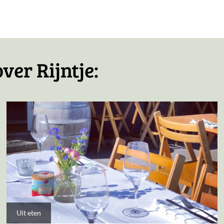
icht
ver Rijntje:
Uit eten