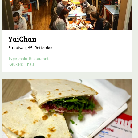
YaiChan
Straatweg 65, Rotterdam
Type zaak:
Restaurant
Keuken:
Thais