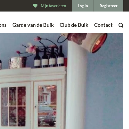
Mijn favorieten
Log in
Registreer
ons
Garde van de Buik
Club de Buik
Contact
ZOEK