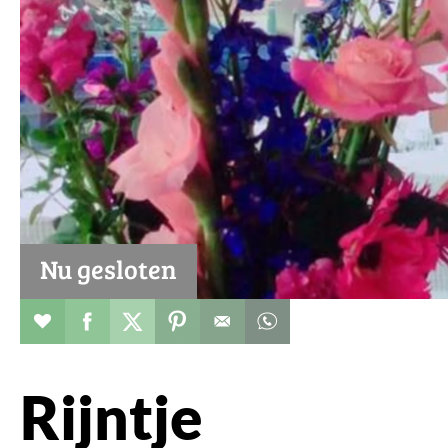
Nu gesloten
Restaurant toevoegen aan favorieten
Deel dit op facebook
Deel dit op twitter
Deel dit op pinterest
Whatsapp dit bericht
Rijntje