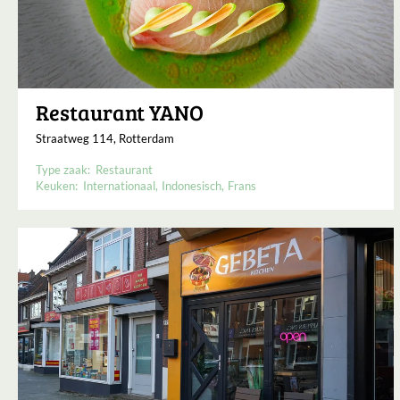
Restaurant YANO
Straatweg 114, Rotterdam
Type zaak:
Restaurant
Keuken:
Internationaal
Indonesisch
Frans