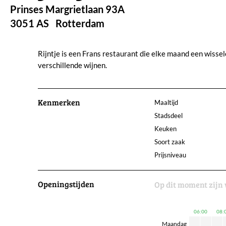
Prinses Margrietlaan 93A
3051 AS
Rotterdam
Rijntje is een Frans restaurant die elke maand een wiss
verschillende wijnen.
Kenmerken
Maaltijd
Stadsdeel
Keuken
Soort zaak
Prijsniveau
Openingstijden
Op dit moment zijn 
06:00
08:
Maandag