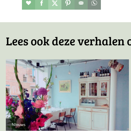
Restaurant toevoegen aan favorieten
Deel dit op facebook
Deel dit op twitter
Deel dit op pinterest
Whatsapp dit ber
Lees ook deze verhalen o
Nieuws