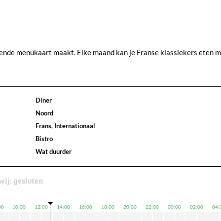
elende menukaart maakt. Elke maand kan je Franse klassiekers eten 
Diner
Noord
Frans, Internationaal
Bistro
Wat duurder
wij:
gesloten
00
10:00
12:00
14:00
16:00
18:00
20:00
22:00
00:00
02:00
04: