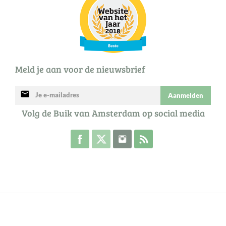
Meld je aan voor de nieuwsbrief
mail
Aanmelden
Volg de Buik van Amsterdam op social media
Volg de Buik op Facebook
Volg de Buik op Twitter
Volg de Buik op Instagram
Abonneer je op de RSS 