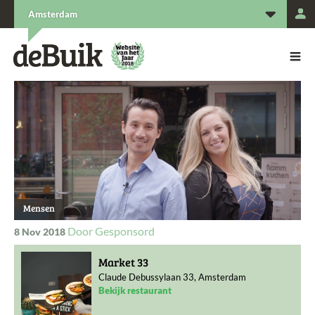
L
Amsterdam
De Buik van {city: city}
De Buik
Mensen
Gesponsord
8 Nov 2018
Market 33
Claude Debussylaan 33, Amsterdam
Bekijk restaurant