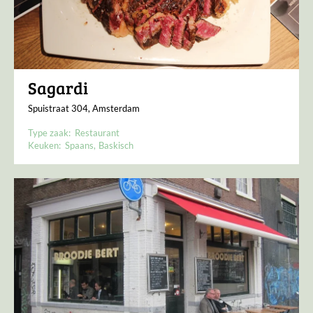
Sagardi
Spuistraat 304, Amsterdam
Type zaak:
Restaurant
Keuken:
Spaans
Baskisch