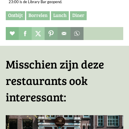
23:00 is de Library Bar geopend.
Ontbijt
Borrelen
Lunch
Diner
Restaurant toevoegen aan favorieten
Deel dit op facebook
Deel dit op twitter
Deel dit op pinterest
Whatsapp dit bericht
Misschien zijn deze
restaurants ook
interessant: