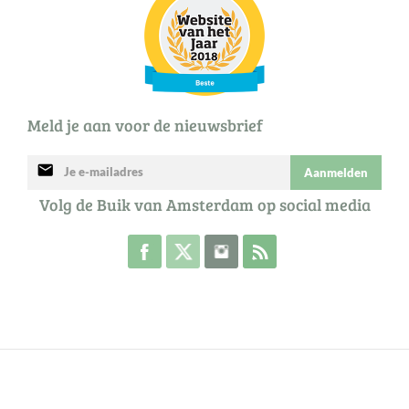
Meld je aan voor de nieuwsbrief
mail
Aanmelden
Volg de Buik van Amsterdam op social media
Volg de Buik op Facebook
Volg de Buik op Twitter
Volg de Buik op Instagram
Abonneer je op de RSS 