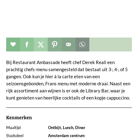
Restaurant toevoegen aan favorieten
Deel dit op facebook
Deel dit op twitter
Deel dit op pinterest
Whatsapp dit bericht
Bij Restaurant Ambassade heeft chef Derek Reali een
prachtig chefs-menu samengesteld dat bestaat uit 3-, 4-, of 5
gangen. Ook kun je hier á la carte eten van een
seizoensgebonden, Frans menu met moderne draai. Naast een
rijk assortiment aan wijnen is er ook de Library Bar, waar je
kunt genieten van heerlijke cocktails of een kopje cappuccino.
Kenmerken
Maaltijd
Ontbijt, Lunch, Diner
Stadsdeel
Amsterdam centrum