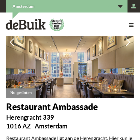
L
Amsterdam
De Buik van {city: city}
De Buik
Vorige
Vorige
Vol
Vol
Nu gesloten
Restaurant Ambassade
Herengracht 339
1016 AZ
Amsterdam
Restaurant Ambassade ligt aan de Herengracht. Hier kun je