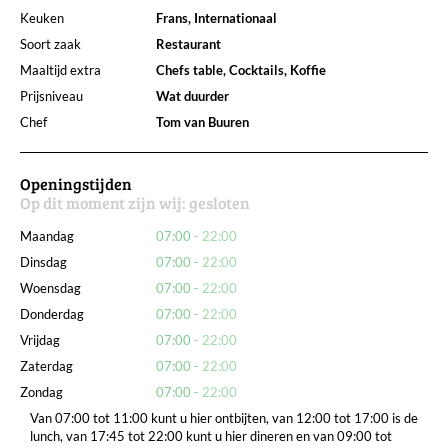
Keuken
Frans, Internationaal
Soort zaak
Restaurant
Maaltijd extra
Chefs table, Cocktails, Koffie
Prijsniveau
Wat duurder
Chef
Tom van Buuren
Openingstijden
Op dit moment zijn wij:
gesloten
Maandag
07:00
22:00
Dinsdag
07:00
22:00
Woensdag
07:00
22:00
Donderdag
07:00
22:00
Vrijdag
07:00
22:00
Zaterdag
07:00
22:00
Zondag
07:00
22:00
Van 07:00 tot 11:00 kunt u hier ontbijten, van 12:00 tot 17:00 is de
lunch, van 17:45 tot 22:00 kunt u hier dineren en van 09:00 tot