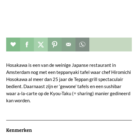
Restaurant toevoegen aan favorieten
Deel dit op facebook
Deel dit op twitter
Deel dit op pinterest
Whatsapp dit bericht
Hosakawa is een van de weinige Japanse restaurant in
Amsterdam nog met een teppanyaki tafel waar chef Hiromichi
Hosokawa al meer dan 25 jaar de Teppan grill spectaculair
bedient. Daarnaast zijn er ‘gewone’ tafels en een sushibar
waar a-la-carte op de Kyou-Taku (= sharing) manier gedineerd
kan worden.
Kenmerken