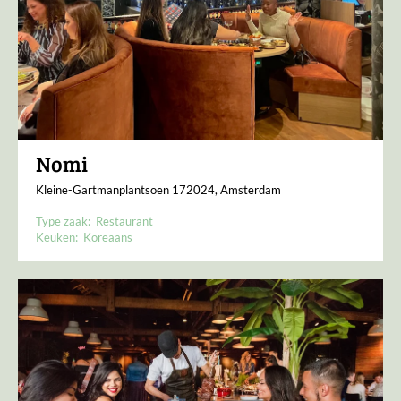
Nomi
Kleine-Gartmanplantsoen 172024, Amsterdam
Type zaak:
Restaurant
Keuken:
Koreaans