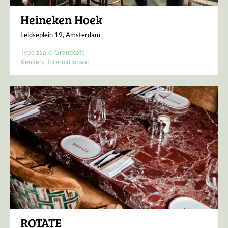
Heineken Hoek
Leidseplein 19, Amsterdam
Type zaak:
Grandcafé
Keuken:
Internationaal
ROTATE