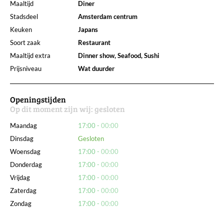
Maaltijd
Diner
Stadsdeel
Amsterdam centrum
Keuken
Japans
Soort zaak
Restaurant
Maaltijd extra
Dinner show, Seafood, Sushi
Prijsniveau
Wat duurder
Openingstijden
Op dit moment zijn wij:
gesloten
Maandag
17:00
00:00
Dinsdag
Gesloten
Woensdag
17:00
00:00
Donderdag
17:00
00:00
Vrijdag
17:00
00:00
Zaterdag
17:00
00:00
Zondag
17:00
00:00