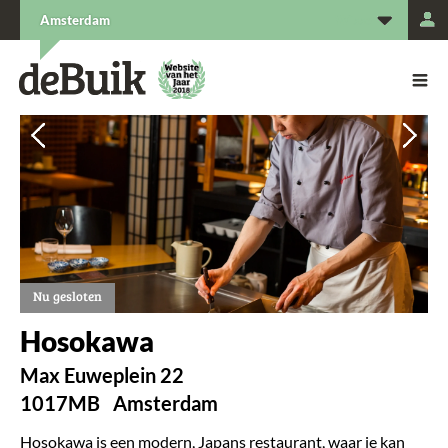
L
Amsterdam
De Buik van {city: city}
De Buik
Vorige
Vorige
Vol
Vol
Nu gesloten
Hosokawa
Max Euweplein 22
1017MB
Amsterdam
Hosokawa is een modern, Japans restaurant, waar je kan