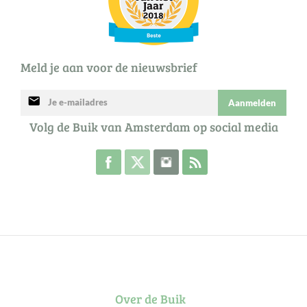
Meld je aan voor de nieuwsbrief
mail
Aanmelden
Volg de Buik van Amsterdam op social media
Volg de Buik op Facebook
Volg de Buik op Twitter
Volg de Buik op Instagram
Abonneer je op de RSS 
Over de Buik