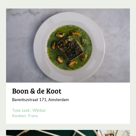
Boon & de Koot
Barentszstraat 171, Amsterdam
Type zaak:
Wijnbar
Keuken:
Frans