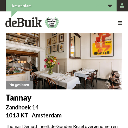
L
Amsterdam
De Buik van {city: city}
De Buik
Nu gesloten
Tannay
Zandhoek 14
1013 KT
Amsterdam
Thomas Demuth heeft de Gouden Reael overgenomen en