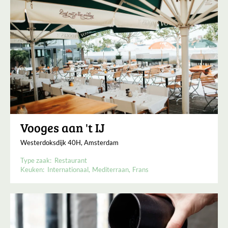
Vooges aan 't IJ
Westerdoksdijk 40H, Amsterdam
Type zaak:
Restaurant
Keuken:
Internationaal
Mediterraan
Frans