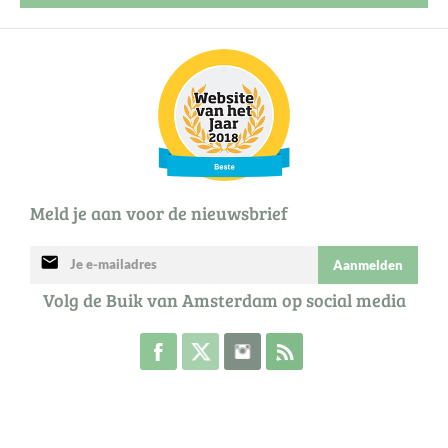
Meld je aan voor de nieuwsbrief
mail
Aanmelden
Volg de Buik van Amsterdam op social media
Volg de Buik op Facebook
Volg de Buik op Twitter
Volg de Buik op Instagram
Abonneer je op de RSS 