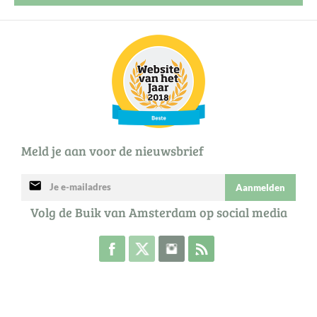
Meld je aan voor de nieuwsbrief
mail
Aanmelden
Volg de Buik van Amsterdam op social media
Volg de Buik op Facebook
Volg de Buik op Twitter
Volg de Buik op Instagram
Abonneer je op de RSS 