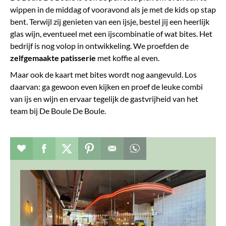
wippen in de middag of vooravond als je met de kids op stap
bent. Terwijl zij genieten van een ijsje, bestel jij een heerlijk
glas wijn, eventueel met een ijscombinatie of wat bites. Het
bedrijf is nog volop in ontwikkeling. We proefden de
zelfgemaakte patisserie
met koffie al even.
Maar ook de kaart met bites wordt nog aangevuld. Los
daarvan: ga gewoon even kijken en proef de leuke combi
van ijs en wijn en ervaar tegelijk de gastvrijheid van het
team bij De Boule De Boule.
Verhaal toevoegen aan favorieten
Deel dit op facebook
Deel dit op twitter
Deel dit op pinterest
Whatsapp dit bericht