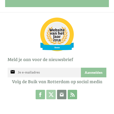
Meld je aan voor de nieuwsbrief
mail
Aanmelden
Volg de Buik van Rotterdam op social media
Volg de Buik op Facebook
Volg de Buik op Twitter
Volg de Buik op Instagram
Abonneer je op de RSS 