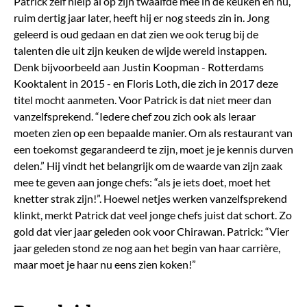
Patrick zelf hielp al op zijn twaalfde mee in de keuken en nu,
ruim dertig jaar later, heeft hij er nog steeds zin in. Jong
geleerd is oud gedaan en dat zien we ook terug bij de
talenten die uit zijn keuken de wijde wereld instappen.
Denk bijvoorbeeld aan Justin Koopman - Rotterdams
Kooktalent in 2015 - en Floris Loth, die zich in 2017 deze
titel mocht aanmeten. Voor Patrick is dat niet meer dan
vanzelfsprekend. “Iedere chef zou zich ook als leraar
moeten zien op een bepaalde manier. Om als restaurant van
een toekomst gegarandeerd te zijn, moet je je kennis durven
delen.” Hij vindt het belangrijk om de waarde van zijn zaak
mee te geven aan jonge chefs: “als je iets doet, moet het
knetter strak zijn!”. Hoewel netjes werken vanzelfsprekend
klinkt, merkt Patrick dat veel jonge chefs juist dat schort. Zo
gold dat vier jaar geleden ook voor Chirawan. Patrick: “Vier
jaar geleden stond ze nog aan het begin van haar carrière,
maar moet je haar nu eens zien koken!”