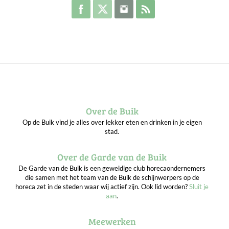
Volg de Buik op Facebook
Volg de Buik op Twitter
Volg de Buik op Instagram
Abonneer je op de RSS 
Over de Buik
Op de Buik vind je alles over lekker eten en drinken in je eigen
stad.
Over de Garde van de Buik
De Garde van de Buik is een geweldige club horecaondernemers
die samen met het team van de Buik de schijnwerpers op de
horeca zet in de steden waar wij actief zijn. Ook lid worden?
Sluit je
aan
.
Meewerken