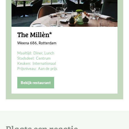
The Millèn*
Weena 686, Rotterdam
Maaltijd:
Diner
Lunch
Stadsdeel:
Centrum
Keuken:
Internationaal
Prijsniveau:
Aan de prijs
Bekijk restaurant
Plaats een reactie