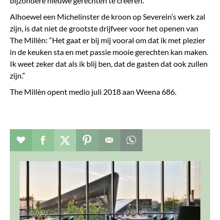
bijzondere nieuwe gerechten te creëren.”
Alhoewel een Michelinster de kroon op Severein’s werk zal
zijn, is dat niet de grootste drijfveer voor het openen van
The Millèn: “Het gaat er bij mij vooral om dat ik met plezier
in de keuken sta en met passie mooie gerechten kan maken.
Ik weet zeker dat als ik blij ben, dat de gasten dat ook zullen
zijn.”
The Millèn opent medio juli 2018 aan Weena 686.
Verhaal toevoegen aan favorieten
Deel dit op facebook
Deel dit op twitter
Deel dit op pinterest
Whatsapp dit bericht