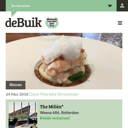
L
Rotterdam
De Buik van {city: city}
De Buik
Nieuws
Marieke Strootman
24 Mei 2018
The Millèn*
Weena 686, Rotterdam
Bekijk restaurant