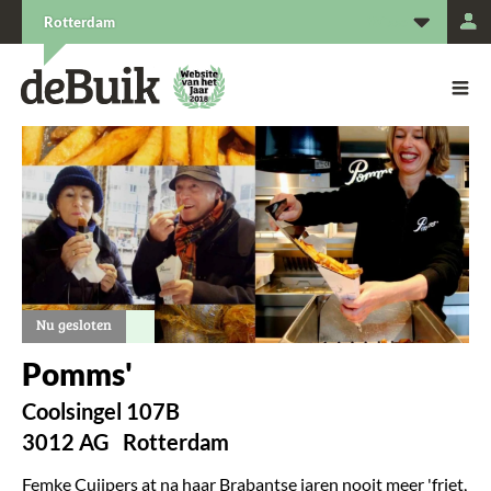
L
Rotterdam
De Buik van {city: city}
De Buik
Nu gesloten
Pomms'
Coolsingel 107B
3012 AG
Rotterdam
Femke Cuijpers at na haar Brabantse jaren nooit meer 'friet,