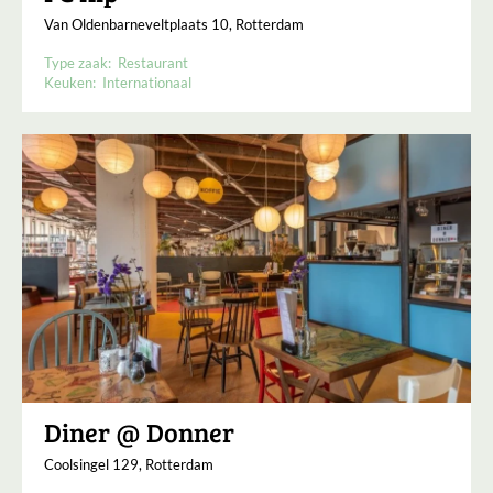
Van Oldenbarneveltplaats 10, Rotterdam
Type zaak:
Restaurant
Keuken:
Internationaal
Diner @ Donner
Coolsingel 129, Rotterdam