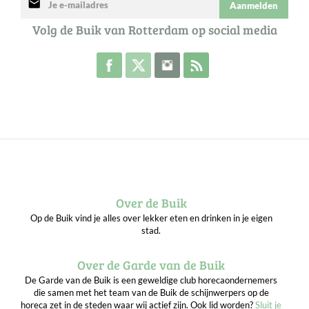
mail
Aanmelden
Volg de Buik van Rotterdam op social media
Volg de Buik op Facebook
Volg de Buik op Twitter
Volg de Buik op Instagram
Abonneer je op de RSS 
Over de Buik
Op de Buik vind je alles over lekker eten en drinken in je eigen
stad.
Over de Garde van de Buik
De Garde van de Buik is een geweldige club horecaondernemers
die samen met het team van de Buik de schijnwerpers op de
horeca zet in de steden waar wij actief zijn. Ook lid worden?
Sluit je