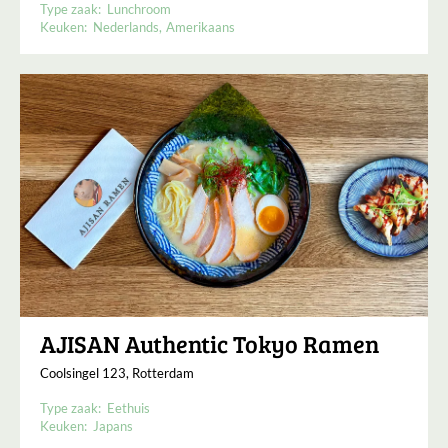
Type zaak:
Lunchroom
Keuken:
Nederlands
Amerikaans
AJISAN Authentic Tokyo Ramen
Coolsingel 123, Rotterdam
Type zaak:
Eethuis
Keuken:
Japans