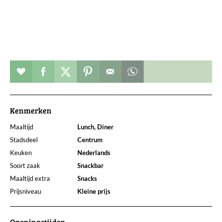
Restaurant toevoegen aan favorieten
Deel dit op facebook
Deel dit op twitter
Deel dit op pinterest
Whatsapp dit bericht
Kenmerken
Maaltijd
Lunch, Diner
Stadsdeel
Centrum
Keuken
Nederlands
Soort zaak
Snackbar
Maaltijd extra
Snacks
Prijsniveau
Kleine prijs
Openingstijden