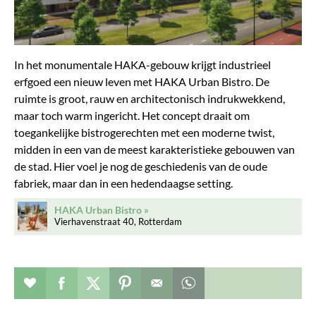
In het monumentale HAKA-gebouw krijgt industrieel
erfgoed een nieuw leven met HAKA Urban Bistro. De
ruimte is groot, rauw en architectonisch indrukwekkend,
maar toch warm ingericht. Het concept draait om
toegankelijke bistrogerechten met een moderne twist,
midden in een van de meest karakteristieke gebouwen van
de stad. Hier voel je nog de geschiedenis van de oude
fabriek, maar dan in een hedendaagse setting.
HAKA Urban Bistro
Vierhavenstraat 40, Rotterdam
Verhaal toevoegen aan favorieten
Deel dit op facebook
Deel dit op twitter
Deel dit op pinterest
Whatsapp dit bericht