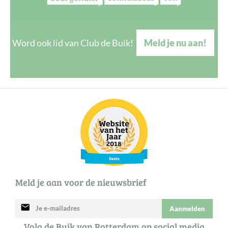
Word ook lid van Club de Buik!
Meld je nu aan!
Meld je aan voor de nieuwsbrief
mail
Aanmelden
Volg de Buik van Rotterdam op social media