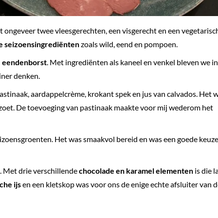
t ongeveer twee vleesgerechten, een visgerecht en een vegetarisc
e seizoensingrediënten
zoals wild, eend en pompoen.
e
eendenborst
. Met ingrediënten als kaneel en venkel bleven we in
diner denken.
stinaak, aardappelcrème, krokant spek en jus van calvados. Het 
d zoet. De toevoeging van pastinaak maakte voor mij wederom het
zoensgroenten. Het was smaakvol bereid en was een goede keuze 
e. Met drie verschillende
chocolade en karamel elementen
is die 
che ijs
en een kletskop was voor ons de enige echte afsluiter van 