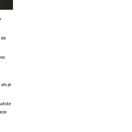
h
 de
was
als je
laatste
deze