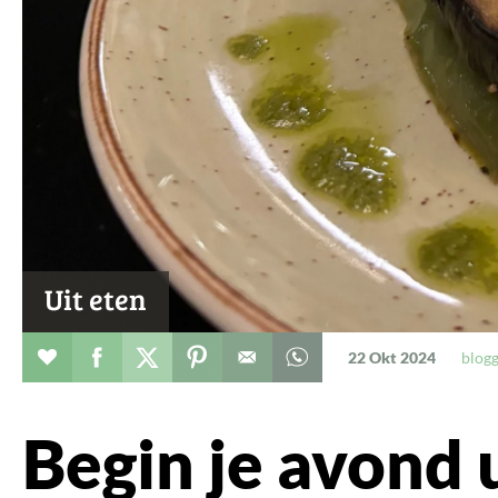
Uit eten
Verhaal toevoegen aan favorieten
Deel dit op facebook
Deel dit op twitter
Deel dit op pinterest
Whatsapp dit bericht
22 Okt 2024
blog
Begin je avond u