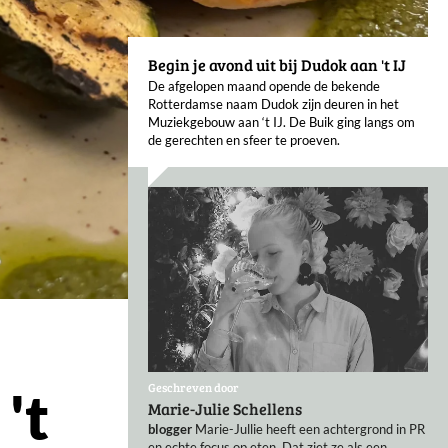
Begin je avond uit bij Dudok aan 't IJ
De afgelopen maand opende de bekende
Rotterdamse naam Dudok zijn deuren in het
Muziekgebouw aan ‘t IJ. De Buik ging langs om
de gerechten en sfeer te proeven.
Geschreven door
't
Marie-Julie Schellens
blogger
Marie-Jullie heeft een achtergrond in PR
en echte focus op eten. Dat ziet ze als een