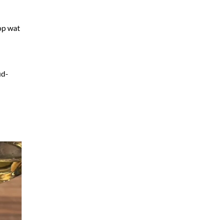
op wat
ud-