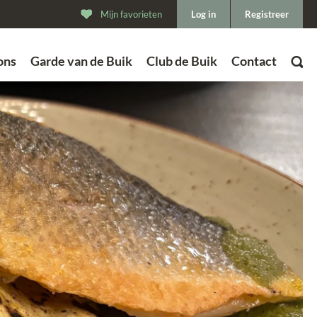
Mijn favorieten
Log in
Registreer
ons
Garde van de Buik
Club de Buik
Contact
ZOEK