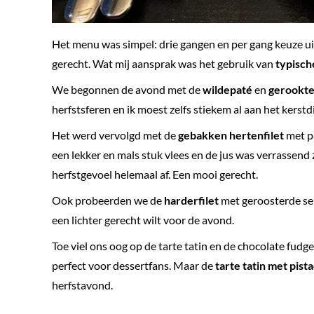
Het menu was simpel: drie gangen en per gang keuze ui
gerecht. Wat mij aansprak was het gebruik van
typisch
We begonnen de avond met de
wildepaté
en
gerookt
herfstsferen en ik moest zelfs stiekem al aan het kerst
Het werd vervolgd met de
gebakken hertenfilet
met pa
een lekker en mals stuk vlees en de jus was verrassen
herfstgevoel helemaal af. Een mooi gerecht.
Ook probeerden we de
harderfilet
met geroosterde sei
een lichter gerecht wilt voor de avond.
Toe viel ons oog op de tarte tatin en de chocolate fudg
perfect voor dessertfans. Maar de
tarte tatin met pista
herfstavond.