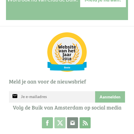
Meld je aan voor de nieuwsbrief
mail
Aanmelden
Volg de Buik van Amsterdam op social media
Volg de Buik op Facebook
Volg de Buik op Twitter
Volg de Buik op Instagram
Abonneer je op de RSS 