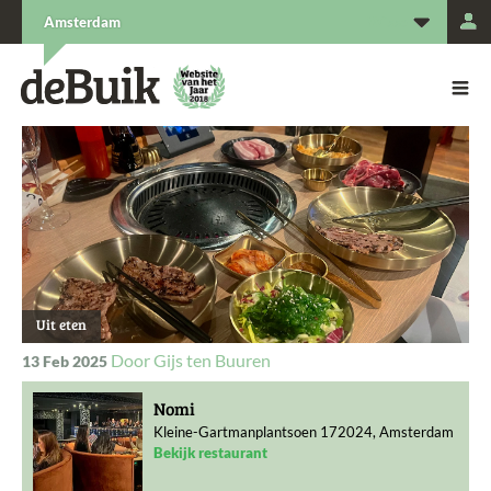
L
Amsterdam
De Buik van {city: city}
De Buik
Uit eten
Gijs ten Buuren
13 Feb 2025
Nomi
Kleine-Gartmanplantsoen 172024, Amsterdam
Bekijk restaurant