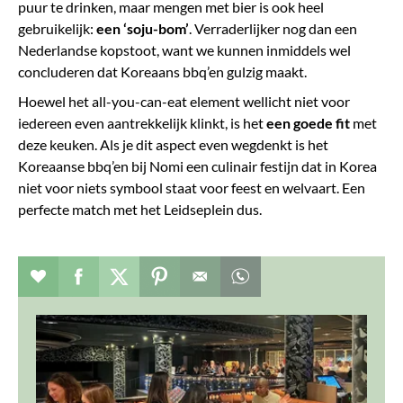
puur te drinken, maar mengen met bier is ook heel
gebruikelijk:
een ‘soju-bom’
. Verraderlijker nog dan een
Nederlandse kopstoot, want we kunnen inmiddels wel
concluderen dat Koreaans bbq’en gulzig maakt.
Hoewel het all-you-can-eat element wellicht niet voor
iedereen even aantrekkelijk klinkt, is het
een goede fit
met
deze keuken. Als je dit aspect even wegdenkt is het
Koreaanse bbq’en bij Nomi een culinair festijn dat in Korea
niet voor niets symbool staat voor feest en welvaart. Een
perfecte match met het Leidseplein dus.
Verhaal toevoegen aan favorieten
Deel dit op facebook
Deel dit op twitter
Deel dit op pinterest
Whatsapp dit bericht