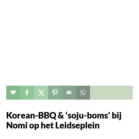
Verhaal toevoegen aan favorieten
Deel dit op facebook
Deel dit op twitter
Deel dit op pinterest
Whatsapp dit bericht
Korean-BBQ & ‘soju-boms’ bij
Nomi op het Leidseplein