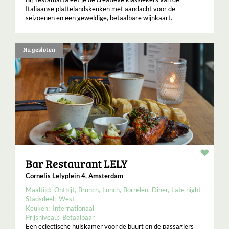
Italiaanse plattelandskeuken met aandacht voor de
seizoenen en een geweldige, betaalbare wijnkaart.
Nu gesloten
Resta
Bar Restaurant LELY
Cornelis Lelyplein 4, Amsterdam
Maaltijd:
Ontbijt
Brunch
Lunch
Borrelen
Diner
Late night
Stadsdeel:
West
Keuken:
Internationaal
Prijsniveau:
Betaalbaar
Een eclectische huiskamer voor de buurt en de passagiers