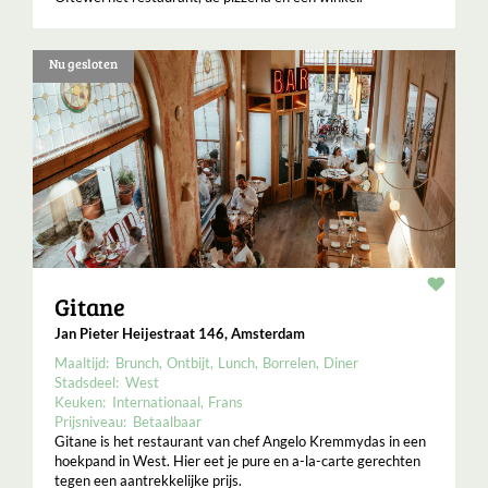
Nu gesloten
Resta
Gitane
Jan Pieter Heijestraat 146, Amsterdam
Maaltijd:
Brunch
Ontbijt
Lunch
Borrelen
Diner
Stadsdeel:
West
Keuken:
Internationaal
Frans
Prijsniveau:
Betaalbaar
Gitane is het restaurant van chef Angelo Kremmydas in een
hoekpand in West. Hier eet je pure en a-la-carte gerechten
tegen een aantrekkelijke prijs.