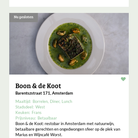
Nu gesloten
Resta
Boon & de Koot
Barentszstraat 171, Amsterdam
Maaltijd:
Borrelen
Diner
Lunch
Stadsdeel:
West
Keuken:
Frans
Prijsniveau:
Betaalbaar
Boon & de Koot: restobar in Amsterdam met natuurwijn,
betaalbare gerechten en ongedwongen sfeer op de plek van
Marius en Wijncafé Worst.