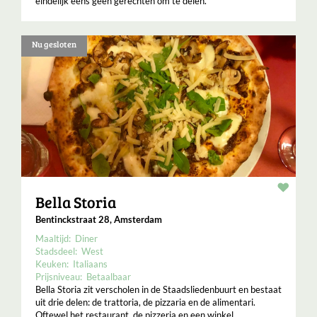
eindelijk eens geen gerechten om te delen.
Nu gesloten
Resta
Bella Storia
Bentinckstraat 28, Amsterdam
Maaltijd:
Diner
Stadsdeel:
West
Keuken:
Italiaans
Prijsniveau:
Betaalbaar
Bella Storia zit verscholen in de Staadsliedenbuurt en bestaat
uit drie delen: de trattoria, de pizzaria en de alimentari.
Oftewel het restaurant, de pizzeria en een winkel.