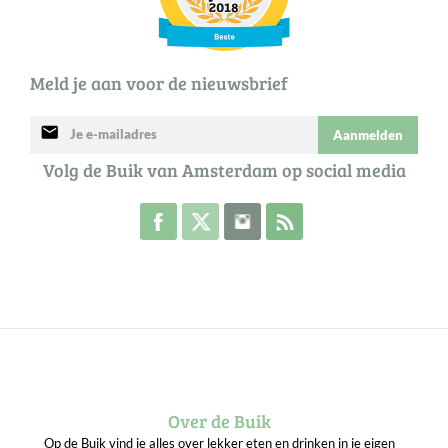
Meld je aan voor de nieuwsbrief
mail
Aanmelden
Volg de Buik van Amsterdam op social media
Volg de Buik op Facebook
Volg de Buik op Twitter
Volg de Buik op Instagram
Abonneer je op de RSS 
Over de Buik
Op de Buik vind je alles over lekker eten en drinken in je eigen