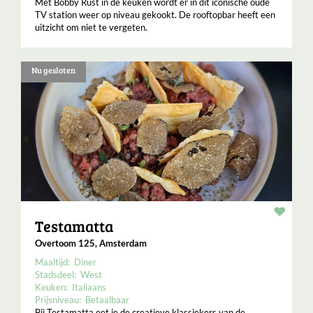
Met Bobby Rust in de keuken wordt er in dit iconische oude
TV station weer op niveau gekookt. De rooftopbar heeft een
uitzicht om niet te vergeten.
Nu gesloten
Resta
Testamatta
Overtoom 125, Amsterdam
Maaltijd:
Diner
Stadsdeel:
West
Keuken:
Italiaans
Prijsniveau:
Betaalbaar
Bij Testamatta eet je de creatieve klassiekers van de