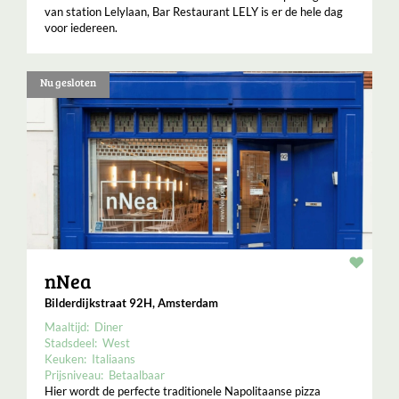
van station Lelylaan, Bar Restaurant LELY is er de hele dag
voor iedereen.
Nu gesloten
Resta
nNea
Bilderdijkstraat 92H, Amsterdam
Maaltijd:
Diner
Stadsdeel:
West
Keuken:
Italiaans
Prijsniveau:
Betaalbaar
Hier wordt de perfecte traditionele Napolitaanse pizza