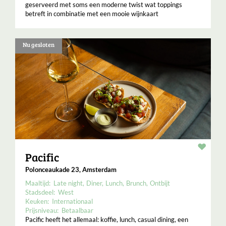
geserveerd met soms een moderne twist wat toppings
betreft in combinatie met een mooie wijnkaart
Nu gesloten
Resta
Pacific
Polonceaukade 23, Amsterdam
Maaltijd:
Late night
Diner
Lunch
Brunch
Ontbijt
Stadsdeel:
West
Keuken:
Internationaal
Prijsniveau:
Betaalbaar
Pacific heeft het allemaal: koffie, lunch, casual dining, een