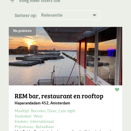
filter_list
Voeg meer filters toe
Sorteer op:
Nu gesloten
Resta
REM bar, restaurant en rooftop
Haparandadam 452, Amsterdam
Maaltijd:
Borrelen
Diner
Late night
Stadsdeel:
West
Keuken:
Internationaal
Prijsniveau:
Betaalbaar