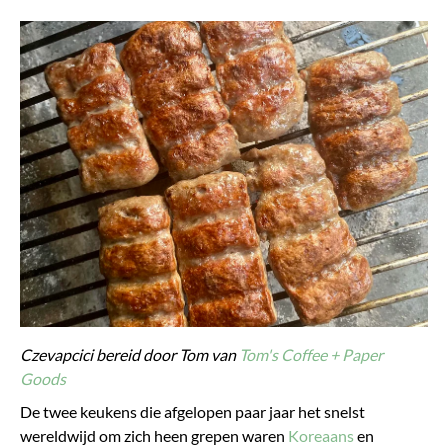
Czevapcici bereid door Tom van
Tom's Coffee + Paper
Goods
De twee keukens die afgelopen paar jaar het snelst
wereldwijd om zich heen grepen waren
Koreaans
en