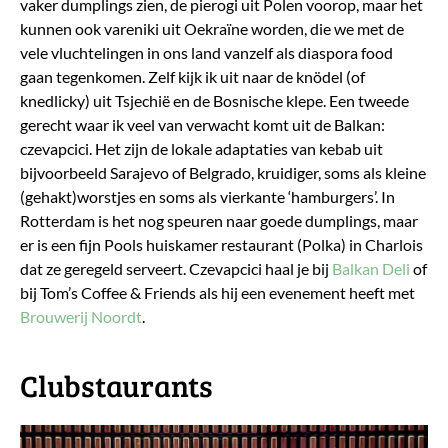
vaker dumplings zien, de pierogi uit Polen voorop, maar het
kunnen ook vareniki uit Oekraïne worden, die we met de
vele vluchtelingen in ons land vanzelf als diaspora food
gaan tegenkomen. Zelf kijk ik uit naar de knödel (of
knedlicky) uit Tsjechië en de Bosnische klepe. Een tweede
gerecht waar ik veel van verwacht komt uit de Balkan:
czevapcici. Het zijn de lokale adaptaties van kebab uit
bijvoorbeeld Sarajevo of Belgrado, kruidiger, soms als kleine
(gehakt)worstjes en soms als vierkante ‘hamburgers’. In
Rotterdam is het nog speuren naar goede dumplings, maar
er is een fijn Pools huiskamer restaurant (Polka) in Charlois
dat ze geregeld serveert. Czevapcici haal je bij
Balkan Deli
of
bij Tom’s Coffee & Friends als hij een evenement heeft met
Brouwerij Noordt
.
Clubstaurants