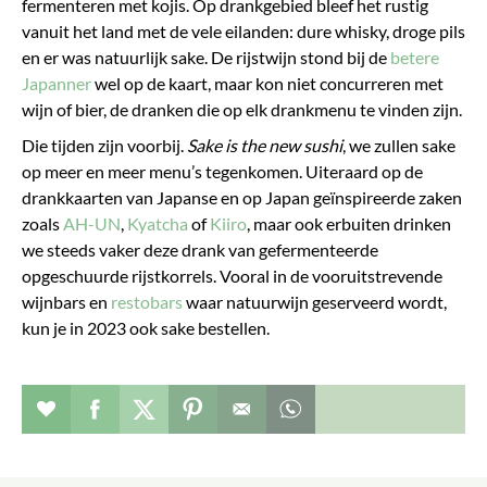
fermenteren met kojis. Op drankgebied bleef het rustig
vanuit het land met de vele eilanden: dure whisky, droge pils
en er was natuurlijk sake. De rijstwijn stond bij de
betere
Japanner
wel op de kaart, maar kon niet concurreren met
wijn of bier, de dranken die op elk drankmenu te vinden zijn.
Die tijden zijn voorbij.
Sake is the new sushi
, we zullen sake
op meer en meer menu’s tegenkomen. Uiteraard op de
drankkaarten van Japanse en op Japan geïnspireerde zaken
zoals
AH-UN
,
Kyatcha
of
Kiiro
, maar ook erbuiten drinken
we steeds vaker deze drank van gefermenteerde
opgeschuurde rijstkorrels. Vooral in de vooruitstrevende
wijnbars en
restobars
waar natuurwijn geserveerd wordt,
kun je in 2023 ook sake bestellen.
Verhaal toevoegen aan favorieten
Deel dit op facebook
Deel dit op twitter
Deel dit op pinterest
Whatsapp dit bericht