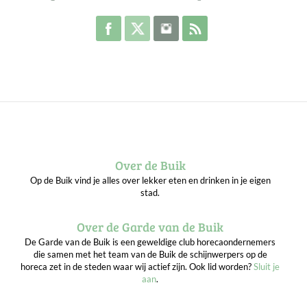
Volg de Buik op Facebook
Volg de Buik op Twitter
Volg de Buik op Instagram
Abonneer je op de RSS 
Over de Buik
Op de Buik vind je alles over lekker eten en drinken in je eigen
stad.
Over de Garde van de Buik
De Garde van de Buik is een geweldige club horecaondernemers
die samen met het team van de Buik de schijnwerpers op de
horeca zet in de steden waar wij actief zijn. Ook lid worden?
Sluit je
aan
.