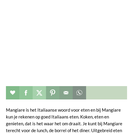
Restaurant toevoegen aan favorieten
Deel dit op facebook
Deel dit op twitter
Deel dit op pinterest
Whatsapp dit bericht
Mangiare is het Italiaanse woord voor eten en bij Mangiare
kun je rekenen op goed Italiaans eten.
Koken, eten en
genieten, dat is het waar het om draait. Je kunt bij Mangiare
terecht voor de lunch, de borrel of het diner. Uitgebreid eten