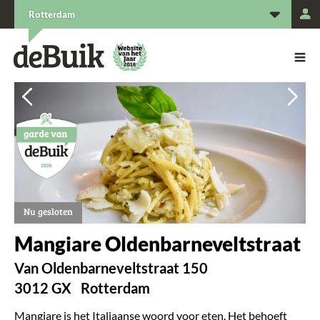
L
Rotterdam
De Buik van {city: city}
De Buik
Vorige
Vorige
Vorige
Vorige
Vorige
Vol
Vol
Vol
Vol
Vol
Nu gesloten
Mangiare Oldenbarneveltstraat
Van Oldenbarneveltstraat 150
3012 GX
Rotterdam
Mangiare is het Italiaanse woord voor eten. Het behoeft