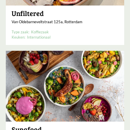
Unfiltered
Van Oldebarneveltstraat 125a, Rotterdam
Type zaak:
Koffiezaak
Keuken:
Internationaal
Supafood