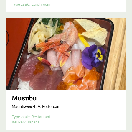
Type zaak:
Lunchroom
Musubu
Mauritsweg 43A, Rotterdam
Type zaak:
Restaurant
Keuken:
Japans