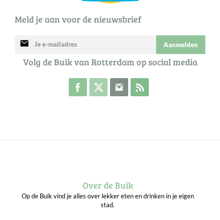
Meld je aan voor de nieuwsbrief
mail
Aanmelden
Volg de Buik van Rotterdam op social media
Volg de Buik op Facebook
Volg de Buik op Twitter
Volg de Buik op Instagram
Abonneer je op de RSS 
Over de Buik
Op de Buik vind je alles over lekker eten en drinken in je eigen
stad.