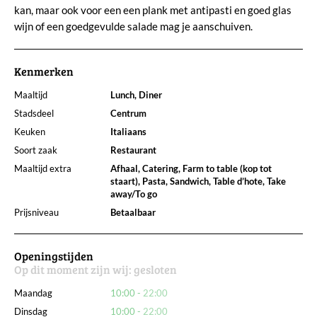
kan, maar ook voor een een plank met antipasti en goed glas
wijn of een goedgevulde salade mag je aanschuiven.
Kenmerken
Maaltijd
Lunch, Diner
Stadsdeel
Centrum
Keuken
Italiaans
Soort zaak
Restaurant
Maaltijd extra
Afhaal, Catering, Farm to table (kop tot
staart), Pasta, Sandwich, Table d’hote, Take
away/To go
Prijsniveau
Betaalbaar
Openingstijden
Op dit moment zijn wij:
gesloten
Maandag
10:00
22:00
Dinsdag
10:00
22:00