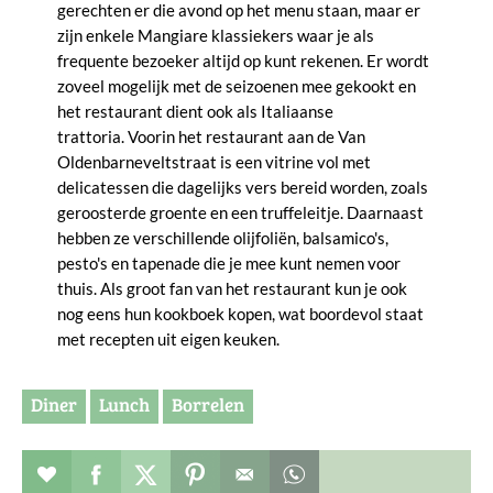
gerechten er die avond op het menu staan, maar er
zijn enkele Mangiare klassiekers waar je als
frequente bezoeker altijd op kunt rekenen. Er wordt
zoveel mogelijk met de seizoenen mee gekookt en
het restaurant dient ook als Italiaanse
trattoria. Voorin het restaurant aan de Van
Oldenbarneveltstraat is een vitrine vol met
delicatessen die dagelijks vers bereid worden, zoals
geroosterde groente en een truffeleitje. Daarnaast
hebben ze verschillende olijfoliën, balsamico's,
pesto's en tapenade die je mee kunt nemen voor
thuis. Als groot fan van het restaurant kun je ook
nog eens hun kookboek kopen, wat boordevol staat
met recepten uit eigen keuken.
Diner
Lunch
Borrelen
Restaurant toevoegen aan favorieten
Deel dit op facebook
Deel dit op twitter
Deel dit op pinterest
Whatsapp dit bericht