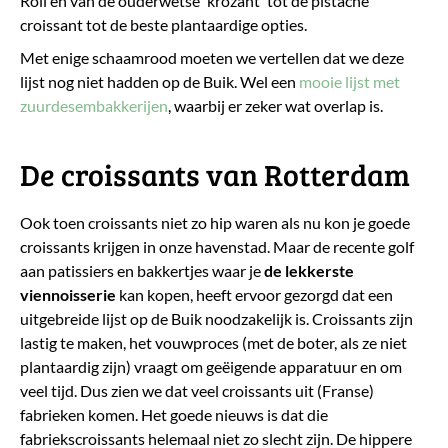
Roll en van de ouderwetse 'krozant' tot de pistache
croissant tot de beste plantaardige opties.
Met enige schaamrood moeten we vertellen dat we deze
lijst nog niet hadden op de Buik. Wel een
mooie lijst met
zuurdesembakkerijen
, waarbij er zeker wat overlap is.
De croissants van Rotterdam
Ook toen croissants niet zo hip waren als nu kon je goede
croissants krijgen in onze havenstad. Maar de recente golf
aan patissiers en bakkertjes waar je
de
lekkerste
viennoisserie
kan kopen, heeft ervoor gezorgd dat een
uitgebreide lijst op de Buik noodzakelijk is. Croissants zijn
lastig te maken, het vouwproces (met de boter, als ze niet
plantaardig zijn) vraagt om geëigende apparatuur en om
veel tijd. Dus zien we dat veel croissants uit (Franse)
fabrieken komen. Het goede nieuws is dat die
fabriekscroissants helemaal niet zo slecht zijn. De hippere