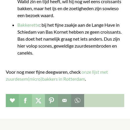
Walid zin en tijd heeft, wil hij nog wel eens croissants
bakken, maar het ijs en de zoetigheden zijn sowieso
een bezoek waard.
Bakkerette
: bij het fijne zaakje aan de Lange Have in
Schiedam van Bas Kornet hebben ze geen croissants.
Bas doet het namelijk graag net iets anders. Dus zijn
hier volop scones, geweldige zuurdesembroden en
canelés.
Voor nog meer fijne deegwaren, check
onze lijst met
zuurdesem(micro)bakkers in Rotterdam
.
Verhaal toevoegen aan favorieten
Deel dit op facebook
Deel dit op twitter
Deel dit op pinterest
Whatsapp dit bericht