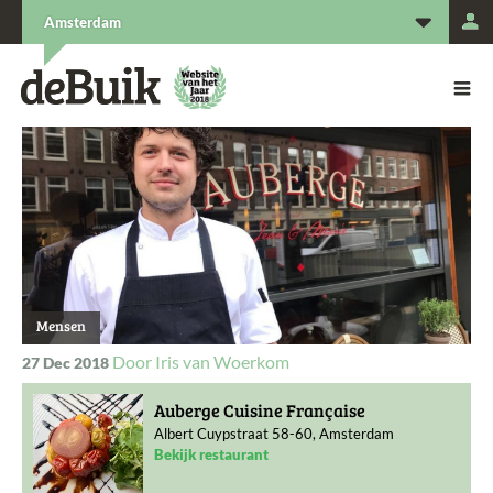
L
Amsterdam
De Buik van {city: city}
De Buik
Mensen
Iris van Woerkom
27 Dec 2018
Auberge Cuisine Française
Albert Cuypstraat 58-60, Amsterdam
Bekijk restaurant