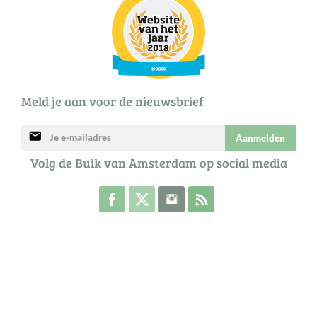
Meld je aan voor de nieuwsbrief
mail
Aanmelden
Volg de Buik van Amsterdam op social media
Volg de Buik op Facebook
Volg de Buik op Twitter
Volg de Buik op Instagram
Abonneer je op de RSS 